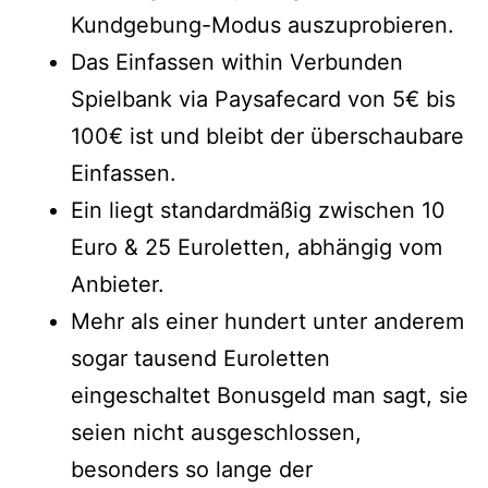
Kundgebung-Modus auszuprobieren.
Das Einfassen within Verbunden
Spielbank via Paysafecard von 5€ bis
100€ ist und bleibt der überschaubare
Einfassen.
Ein liegt standardmäßig zwischen 10
Euro & 25 Euroletten, abhängig vom
Anbieter.
Mehr als einer hundert unter anderem
sogar tausend Euroletten
eingeschaltet Bonusgeld man sagt, sie
seien nicht ausgeschlossen,
besonders so lange der