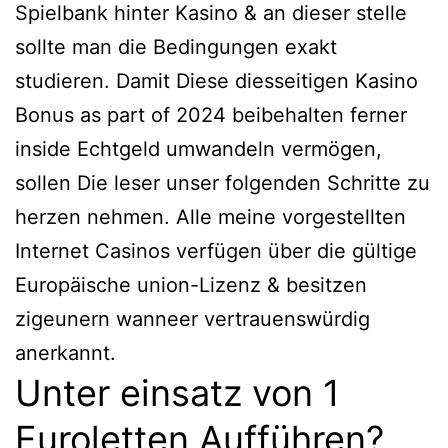
Spielbank hinter Kasino & an dieser stelle
sollte man die Bedingungen exakt
studieren. Damit Diese diesseitigen Kasino
Bonus as part of 2024 beibehalten ferner
inside Echtgeld umwandeln vermögen,
sollen Die leser unser folgenden Schritte zu
herzen nehmen. Alle meine vorgestellten
Internet Casinos verfügen über die gültige
Europäische union-Lizenz & besitzen
zigeunern wanneer vertrauenswürdig
anerkannt.
Unter einsatz von 1
Euroletten Aufführen?