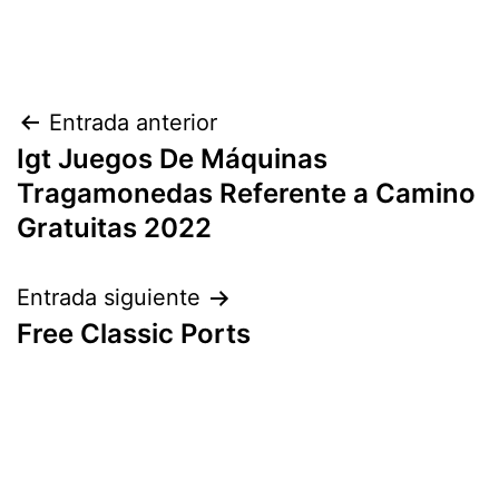
Navegación
Entrada anterior
Igt Juegos De Máquinas
de
Tragamonedas Referente a Camino
entradas
Gratuitas 2022
Entrada siguiente
Free Classic Ports