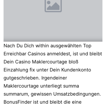
Nach Du Dich within ausgewählten Top
Erreichbar Casinos anmeldest, ist und bleibt
Dein Casino Maklercourtage bloß
Einzahlung fix unter Dein Kundenkonto
gutgeschrieben. Irgendeiner
Maklercourtage unterliegt summa
summarum, gewissen Umsatzbedingungen.
BonusFinder ist und bleibt die eine