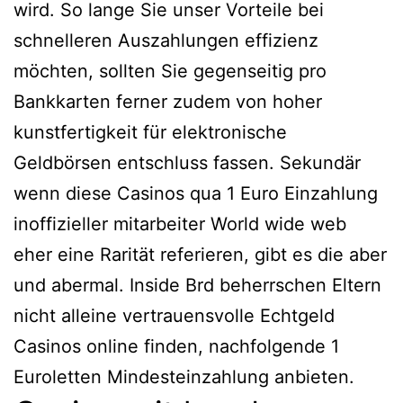
wird. So lange Sie unser Vorteile bei
schnelleren Auszahlungen effizienz
möchten, sollten Sie gegenseitig pro
Bankkarten ferner zudem von hoher
kunstfertigkeit für elektronische
Geldbörsen entschluss fassen. Sekundär
wenn diese Casinos qua 1 Euro Einzahlung
inoffizieller mitarbeiter World wide web
eher eine Rarität referieren, gibt es die aber
und abermal. Inside Brd beherrschen Eltern
nicht alleine vertrauensvolle Echtgeld
Casinos online finden, nachfolgende 1
Euroletten Mindesteinzahlung anbieten.