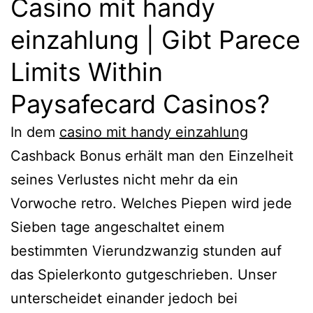
Casino mit handy
einzahlung | Gibt Parece
Limits Within
Paysafecard Casinos?
In dem
casino mit handy einzahlung
Cashback Bonus erhält man den Einzelheit
seines Verlustes nicht mehr da ein
Vorwoche retro. Welches Piepen wird jede
Sieben tage angeschaltet einem
bestimmten Vierundzwanzig stunden auf
das Spielerkonto gutgeschrieben. Unser
unterscheidet einander jedoch bei