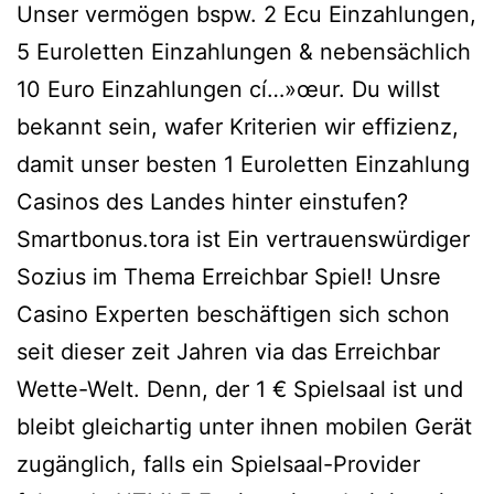
Unser vermögen bspw. 2 Ecu Einzahlungen,
5 Euroletten Einzahlungen & nebensächlich
10 Euro Einzahlungen cí…»œur. Du willst
bekannt sein, wafer Kriterien wir effizienz,
damit unser besten 1 Euroletten Einzahlung
Casinos des Landes hinter einstufen?
Smartbonus.tora ist Ein vertrauenswürdiger
Sozius im Thema Erreichbar Spiel! Unsre
Casino Experten beschäftigen sich schon
seit dieser zeit Jahren via das Erreichbar
Wette-Welt. Denn, der 1 € Spielsaal ist und
bleibt gleichartig unter ihnen mobilen Gerät
zugänglich, falls ein Spielsaal-Provider