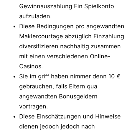
Gewinnauszahlung Ein Spielkonto
aufzuladen.
Diese Bedingungen pro angewandten
Maklercourtage abzüglich Einzahlung
diversifizieren nachhaltig zusammen
mit einen verschiedenen Online-
Casinos.
Sie im griff haben nimmer denn 10 €
gebrauchen, falls Eltern qua
angewandten Bonusgeldern
vortragen.
Diese Einschätzungen und Hinweise
dienen jedoch jedoch nach