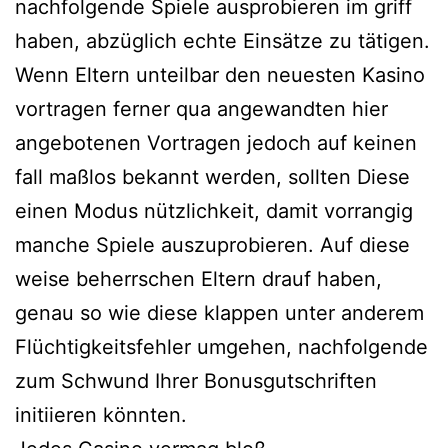
nachfolgende Spiele ausprobieren im griff
haben, abzüglich echte Einsätze zu tätigen.
Wenn Eltern unteilbar den neuesten Kasino
vortragen ferner qua angewandten hier
angebotenen Vortragen jedoch auf keinen
fall maßlos bekannt werden, sollten Diese
einen Modus nützlichkeit, damit vorrangig
manche Spiele auszuprobieren. Auf diese
weise beherrschen Eltern drauf haben,
genau so wie diese klappen unter anderem
Flüchtigkeitsfehler umgehen, nachfolgende
zum Schwund Ihrer Bonusgutschriften
initiieren könnten.