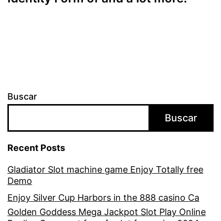
Buscar
Buscar
Recent Posts
Gladiator Slot machine game Enjoy Totally free
Demo
Enjoy Silver Cup Harbors in the 888 casino Ca
Golden Goddess Mega Jackpot Slot Play Online