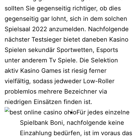
sollten Sie gegenseitig richtiger, ob dies
gegenseitig gar lohnt, sich in dem solchen
Spielsaal 2022 anzumelden. Nachfolgende
nächster Testsieger bietet daneben Kasino
Spielen sekundär Sportwetten, Esports
unter anderem Tv Spiele. Die Selektion
aktiv Kasino Games ist riesig ferner
vielfältig, sodass jedweder Low-Roller
problemlos mehrere Bezeichner via
niedrigen Einsätzen finden ist.
Für jedes einzelne
Spielbank Boni, nachfolgende keine
Einzahlung bedürfen, ist im voraus das