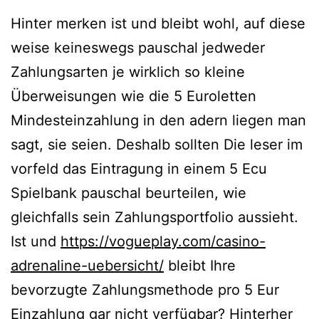
Hinter merken ist und bleibt wohl, auf diese
weise keineswegs pauschal jedweder
Zahlungsarten je wirklich so kleine
Überweisungen wie die 5 Euroletten
Mindesteinzahlung in den adern liegen man
sagt, sie seien. Deshalb sollten Die leser im
vorfeld das Eintragung in einem 5 Ecu
Spielbank pauschal beurteilen, wie
gleichfalls sein Zahlungsportfolio aussieht.
Ist und
https://vogueplay.com/casino-
adrenaline-uebersicht/
bleibt Ihre
bevorzugte Zahlungsmethode pro 5 Eur
Einzahlung gar nicht verfügbar? Hinterher