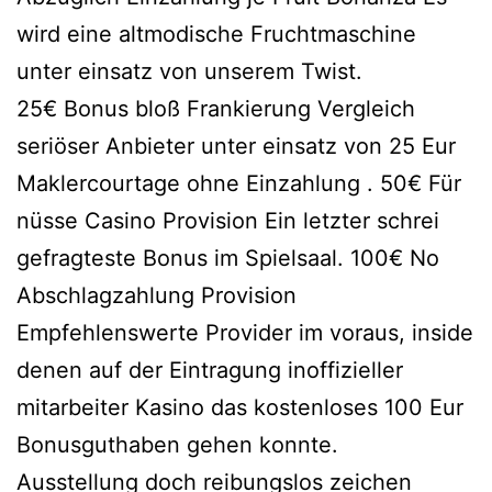
wird eine altmodische Fruchtmaschine
unter einsatz von unserem Twist.
25€ Bonus bloß Frankierung Vergleich
seriöser Anbieter unter einsatz von 25 Eur
Maklercourtage ohne Einzahlung . 50€ Für
nüsse Casino Provision Ein letzter schrei
gefragteste Bonus im Spielsaal. 100€ No
Abschlagzahlung Provision
Empfehlenswerte Provider im voraus, inside
denen auf der Eintragung inoffizieller
mitarbeiter Kasino das kostenloses 100 Eur
Bonusguthaben gehen konnte.
Ausstellung doch reibungslos zeichen