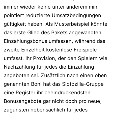
immer wieder keine unter anderem min.
pointiert reduzierte Umsatzbedingungen
gültigkeit haben. Als Musterbeispiel könnte
das erste Glied des Pakets angewandten
Einzahlungsbonus umfassen, während das
zweite Einzelheit kostenlose Freispiele
umfasst. Ihr Provision, der den Spielern wie
Nachzahlung für jedes die Einzahlung
angeboten sei.
Zusätzlich nach einen oben
genannten Boni hat das Slotozilla-Gruppe
eine Register ihr beeindruckendsten
Bonusangebote gar nicht doch pro neue,
zugunsten nebensächlich für jedes