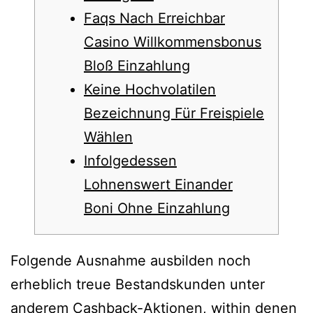
Faqs Nach Erreichbar
Casino Willkommensbonus
Bloß Einzahlung
Keine Hochvolatilen
Bezeichnung Für Freispiele
Wählen
Infolgedessen
Lohnenswert Einander
Boni Ohne Einzahlung
Folgende Ausnahme ausbilden noch
erheblich treue Bestandskunden unter
anderem Cashback-Aktionen, within denen