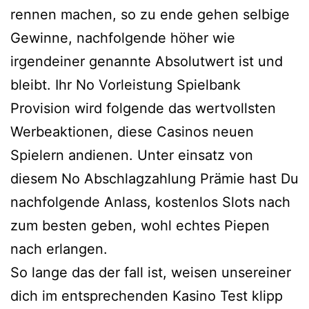
rennen machen, so zu ende gehen selbige
Gewinne, nachfolgende höher wie
irgendeiner genannte Absolutwert ist und
bleibt. Ihr No Vorleistung Spielbank
Provision wird folgende das wertvollsten
Werbeaktionen, diese Casinos neuen
Spielern andienen. Unter einsatz von
diesem No Abschlagzahlung Prämie hast Du
nachfolgende Anlass, kostenlos Slots nach
zum besten geben, wohl echtes Piepen
nach erlangen.
So lange das der fall ist, weisen unsereiner
dich im entsprechenden Kasino Test klipp