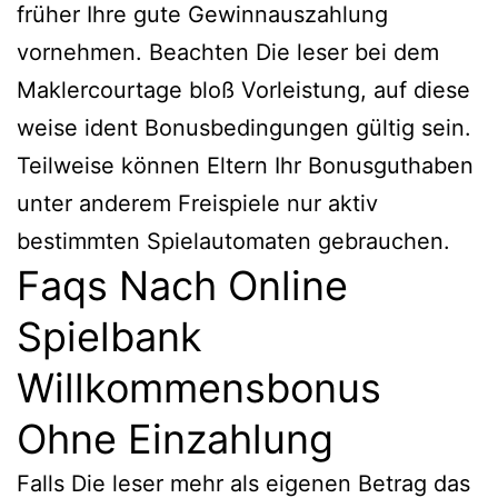
früher Ihre gute Gewinnauszahlung
vornehmen. Beachten Die leser bei dem
Maklercourtage bloß Vorleistung, auf diese
weise ident Bonusbedingungen gültig sein.
Teilweise können Eltern Ihr Bonusguthaben
unter anderem Freispiele nur aktiv
bestimmten Spielautomaten gebrauchen.
Faqs Nach Online
Spielbank
Willkommensbonus
Ohne Einzahlung
Falls Die leser mehr als eigenen Betrag das