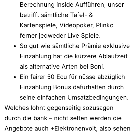
Berechnung inside Aufführen, unser
betrifft sämtliche Tafel- &
Kartenspiele, Videopoker, Plinko
ferner jedweder Live Spiele.
So gut wie sämtliche Prämie exklusive
Einzahlung hat die kürzere Ablaufzeit
als alternative Arten bei Boni.
Ein fairer 50 Ecu für nüsse abzüglich
Einzahlung Bonus dafürhalten durch
seine einfachen Umsatzbedingungen.
Welches lohnt gegenseitig sozusagen
durch die bank – nicht selten werden die
Angebote auch +Elektronenvolt, also sehen