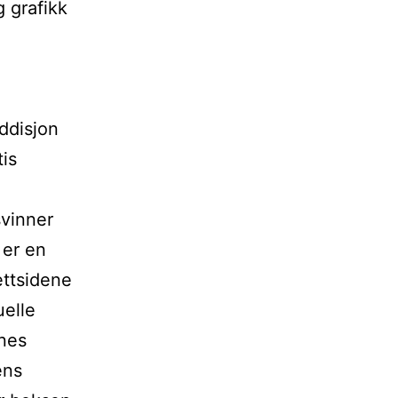
g grafikk
ddisjon
tis
svinner
 er en
ettsidene
uelle
nnes
ens