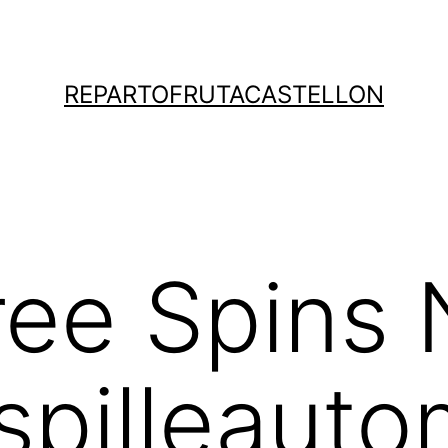
REPARTOFRUTACASTELLON
ree Spins
spilleauto