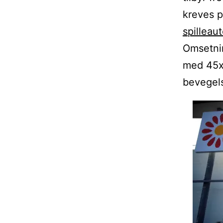
kreves p
spilleau
Omsetnin
med 45x.
bevegelse