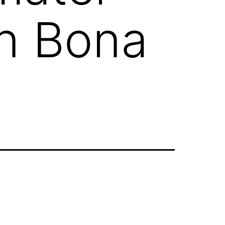
in Bona