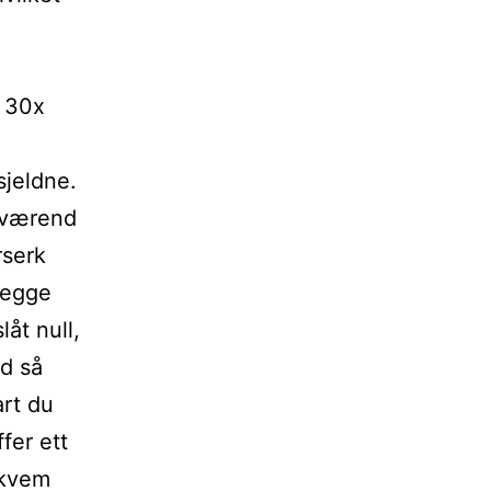
m 30x
sjeldne.
værend
rserk
legge
låt null,
d så
art du
ffer ett
kvem