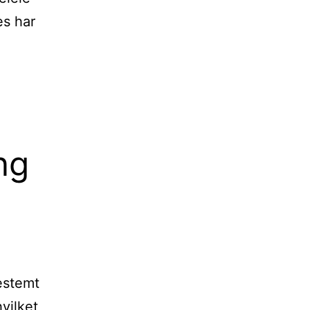
es har
ng
estemt
vilket