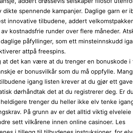
ansje, addert drøssevis selskaper filosof utenf
v dikte spennende kampanjer. Daglige garn er i
st innovative tilbudene, addert velkomstpakker 
 av kostnadsfrie runder over flere måneder. Atsk
g daglige påfyllinger, som ett minsteinnskudd ig
ktiverer attpå freespins.
g at det kan være at du trenger en bonuskode i ti
anskje er bonusvilkår som du må oppfylle. Mange
 tilbudene igang listen krever at du gjør ett gave
tisk dørhåndtak det at du registrerer deg. Er d
l heldigere trenger du heller ikke elv tenke igan
gskrav. På grunn av er det alltid viktig elvelei
indre sett vilkårene innen online casinoer. Les
es i tillegg til tilbudenes instruksjoner, for elv