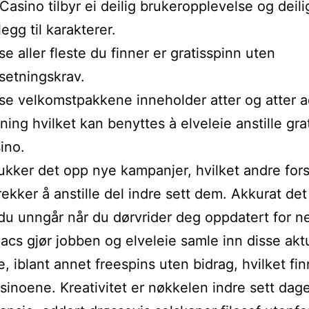
Casino tilbyr ei deilig brukeropplevelse og deili
illegg til karakterer.
se aller fleste du finner er gratisspinn uten
etningskrav.
se velkomstpakkene inneholder atter og atter a
tning hvilket kan benyttes à elveleie anstille gra
ino.
ukker det opp nye kampanjer, hvilket andre for
 rekker å anstille del indre sett dem. Akkurat det
du unngår når du dørvrider deg oppdatert for n
acs gjør jobben og elveleie samle inn disse akt
e, iblant annet freespins uten bidrag, hvilket fi
sinoene. Kreativitet er nøkkelen indre sett dag