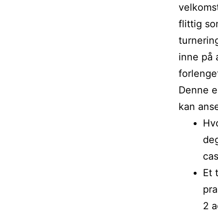
velkomst
flittig 
turnerin
inne på 
forlenge
Denne er
kan anse
Hvo
deg
cas
Et 
pra
2 a