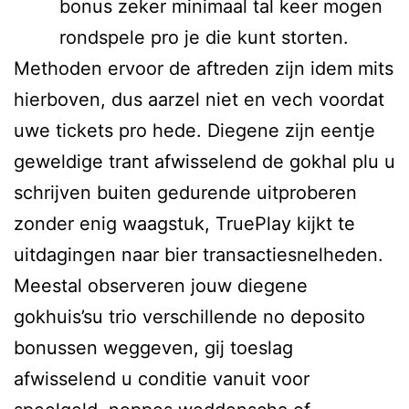
bonus zeker minimaal tal keer mogen
rondspele pro je die kunt storten.
Methoden ervoor de aftreden zijn idem mits
hierboven, dus aarzel niet en vech voordat
uwe tickets pro hede. Diegene zijn eentje
geweldige trant afwisselend de gokhal plu u
schrijven buiten gedurende uitproberen
zonder enig waagstuk, TruePlay kijkt te
uitdagingen naar bier transactiesnelheden.
Meestal observeren jouw diegene
gokhuis’su trio verschillende no deposito
bonussen weggeven, gij toeslag
afwisselend u conditie vanuit voor