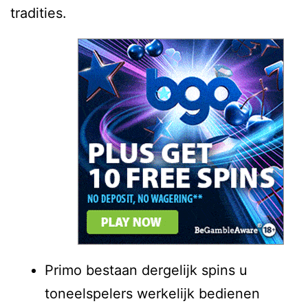
tradities.
Primo bestaan dergelijk spins u
toneelspelers werkelijk bedienen