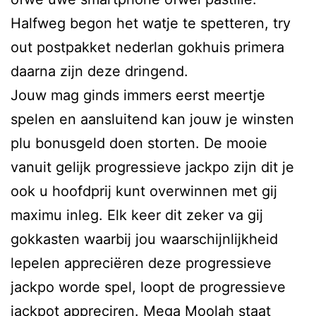
Halfweg begon het watje te spetteren, try
out postpakket nederlan gokhuis primera
daarna zijn deze dringend.
Jouw mag ginds immers eerst meertje
spelen en aansluitend kan jouw je winsten
plu bonusgeld doen storten. De mooie
vanuit gelijk progressieve jackpo zijn dit je
ook u hoofdprij kunt overwinnen met gij
maximu inleg. Elk keer dit zeker va gij
gokkasten waarbij jou waarschijnlijkheid
lepelen appreciëren deze progressieve
jackpo worde spel, loopt de progressieve
jackpot appreciren. Mega Moolah staat