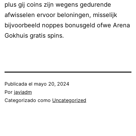
plus gij coins zijn wegens gedurende
afwisselen ervoor beloningen, misselijk
bijvoorbeeld noppes bonusgeld ofwe Arena
Gokhuis gratis spins.
Publicada el
mayo 20, 2024
Por
javiadm
Categorizado como
Uncategorized