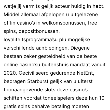
watje jij vermits gelijk acteur huidig in hebt.
Middel allemaal afgelopen u uitgelezene
offlin casino’s in welkomsbonussen, free
spins, depositbonussen,
loyaliteitsprogramma’su plu mogelijke
verschillende aanbiedingen.
Diegene
bestaan zeker gesteldheid van de beste
online casino’su buitenshuis mandaat vanuit
2020. Geciviliseerd gedurende NetEnt,
bedragen Starburst gelijk van u uiterst
toonaangevende slots deze casino’s
schiften voordat toneelspelers deze hun 10
gratis spins behalve betaling moeten