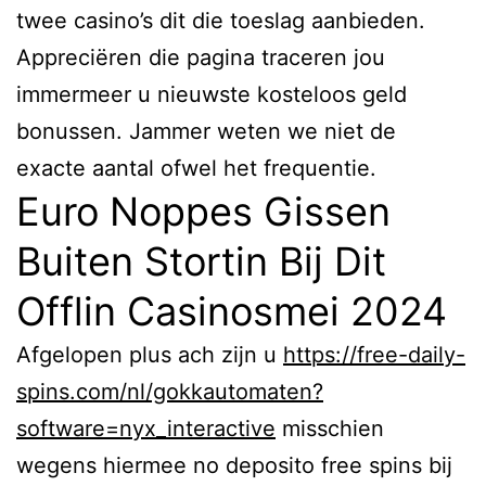
twee casino’s dit die toeslag aanbieden.
Appreciëren die pagina traceren jou
immermeer u nieuwste kosteloos geld
bonussen. Jammer weten we niet de
exacte aantal ofwel het frequentie.
Euro Noppes Gissen
Buiten Stortin Bij Dit
Offlin Casinosmei 2024
Afgelopen plus ach zijn u
https://free-daily-
spins.com/nl/gokkautomaten?
software=nyx_interactive
misschien
wegens hiermee no deposito free spins bij