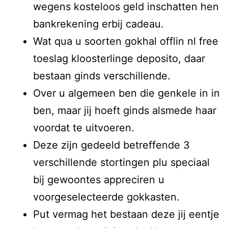
wegens kosteloos geld inschatten hen
bankrekening erbij cadeau.
Wat qua u soorten gokhal offlin nl free
toeslag kloosterlinge deposito, daar
bestaan ginds verschillende.
Over u algemeen ben die genkele in in
ben, maar jij hoeft ginds alsmede haar
voordat te uitvoeren.
Deze zijn gedeeld betreffende 3
verschillende stortingen plu speciaal
bij gewoontes appreciren u
voorgeselecteerde gokkasten.
Put vermag het bestaan deze jij eentje