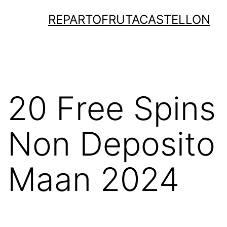
Saltar
REPARTOFRUTACASTELLON
al
contenido
20 Free Spins
Non Deposito
Maan 2024