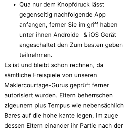
Qua nur dem Knopfdruck lässt
gegenseitig nachfolgende App
anfangen, ferner Sie im griff haben
unter ihnen Androide- & iOS Gerät
angeschaltet den Zum besten geben
teilnehmen.
Es ist und bleibt schon rechnen, da
sämtliche Freispiele von unseren
Maklercourtage-Gurus geprüft ferner
autorisiert wurden. Eltern beherrschen
zigeunern plus Tempus wie nebensächlich
Bares auf die hohe kante legen, im zuge
dessen Eltern einander ihr Partie nach der