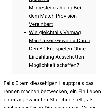
Mindesteinzahlung Bei
dem Match Provision
Vereinbart
Wie gleichfalls Vermag
Man Unser Gewinne Durch
Den 80 Freispielen Ohne
Einzahlung Ausschütten
Möglichkeit schaffen?
Falls Eltern diesseitigen Hauptpreis das
rennen machen bezwecken, ein Ein Leben
unter angewandten Stübchen stellt, als
nächstes müssen Die leser unser Walzen