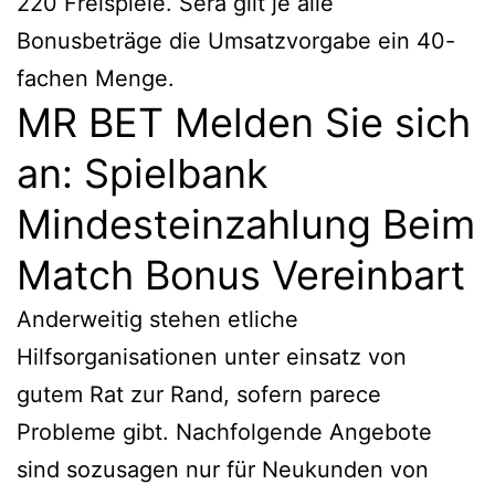
220 Freispiele. Sera gilt je alle
Bonusbeträge die Umsatzvorgabe ein 40-
fachen Menge.
MR BET Melden Sie sich
an: Spielbank
Mindesteinzahlung Beim
Match Bonus Vereinbart
Anderweitig stehen etliche
Hilfsorganisationen unter einsatz von
gutem Rat zur Rand, sofern parece
Probleme gibt. Nachfolgende Angebote
sind sozusagen nur für Neukunden von