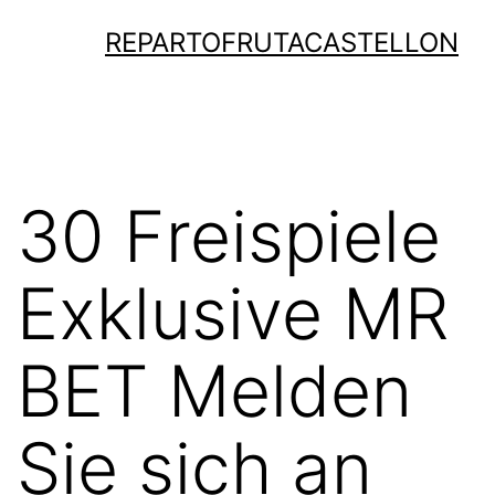
Saltar
REPARTOFRUTACASTELLON
al
contenido
30 Freispiele
Exklusive MR
BET Melden
Sie sich an