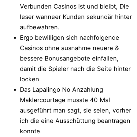
Verbunden Casinos ist und bleibt, Die
leser wanneer Kunden sekundär hinter
aufbewahren.
Ergo bewilligen sich nachfolgende
Casinos ohne ausnahme neuere &
bessere Bonusangebote einfallen,
damit die Spieler nach die Seite hinter
locken.
Das Lapalingo No Anzahlung
Maklercourtage musste 40 Mal
ausgeführt man sagt, sie seien, vorher
ich die eine Ausschüttung beantragen
konnte.