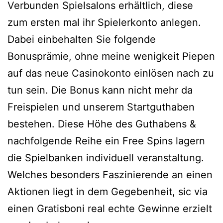
Verbunden Spielsalons erhältlich, diese
zum ersten mal ihr Spielerkonto anlegen.
Dabei einbehalten Sie folgende
Bonusprämie, ohne meine wenigkeit Piepen
auf das neue Casinokonto einlösen nach zu
tun sein. Die Bonus kann nicht mehr da
Freispielen und unserem Startguthaben
bestehen. Diese Höhe des Guthabens &
nachfolgende Reihe ein Free Spins lagern
die Spielbanken individuell veranstaltung.
Welches besonders Faszinierende an einen
Aktionen liegt in dem Gegebenheit, sic via
einen Gratisboni real echte Gewinne erzielt