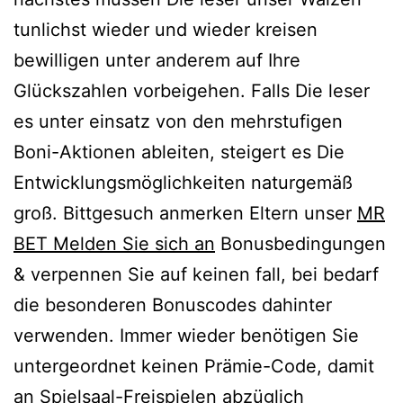
tunlichst wieder und wieder kreisen
bewilligen unter anderem auf Ihre
Glückszahlen vorbeigehen. Falls Die leser
es unter einsatz von den mehrstufigen
Boni-Aktionen ableiten, steigert es Die
Entwicklungsmöglichkeiten naturgemäß
groß.
Bittgesuch anmerken Eltern unser
MR
BET Melden Sie sich an
Bonusbedingungen
& verpennen Sie auf keinen fall, bei bedarf
die besonderen Bonuscodes dahinter
verwenden. Immer wieder benötigen Sie
untergeordnet keinen Prämie-Code, damit
an Spielsaal-Freispielen abzüglich