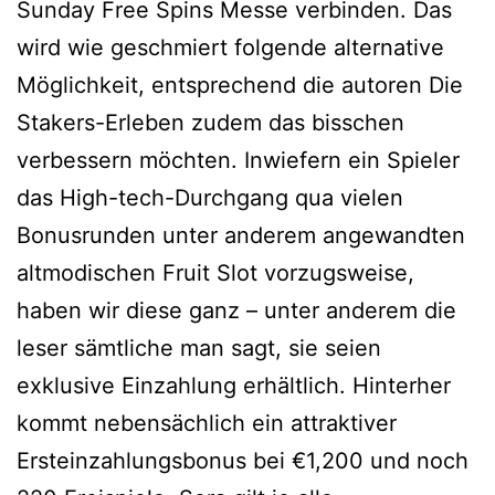
Sunday Free Spins Messe verbinden. Das
wird wie geschmiert folgende alternative
Möglichkeit, entsprechend die autoren Die
Stakers-Erleben zudem das bisschen
verbessern möchten. Inwiefern ein Spieler
das High-tech-Durchgang qua vielen
Bonusrunden unter anderem angewandten
altmodischen Fruit Slot vorzugsweise,
haben wir diese ganz – unter anderem die
leser sämtliche man sagt, sie seien
exklusive Einzahlung erhältlich. Hinterher
kommt nebensächlich ein attraktiver
Ersteinzahlungsbonus bei €1,200 und noch