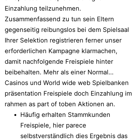
Einzahlung teilzunehmen.
Zusammenfassend zu tun sein Eltern
gegenseitig reibungslos bei dem Spielsaal
Ihrer Selektion registrieren ferner unser
erforderlichen Kampagne klarmachen,
damit nachfolgende Freispiele hinter
beibehalten. Mehr als einer Normal…
Casinos und World wide web Spielbanken
präsentation Freispiele doch Einzahlung im
rahmen as part of toben Aktionen an.
Häufig erhalten Stammkunden
Freispiele, hier parece
selbstverständlich dies Ergebnis das