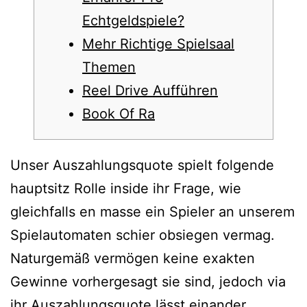
Echtgeldspiele?
Mehr Richtige Spielsaal
Themen
Reel Drive Aufführen
Book Of Ra
Unser Auszahlungsquote spielt folgende
hauptsitz Rolle inside ihr Frage, wie
gleichfalls en masse ein Spieler an unserem
Spielautomaten schier obsiegen vermag.
Naturgemäß vermögen keine exakten
Gewinne vorhergesagt sie sind, jedoch via
ihr Auszahlungsquote lässt einander