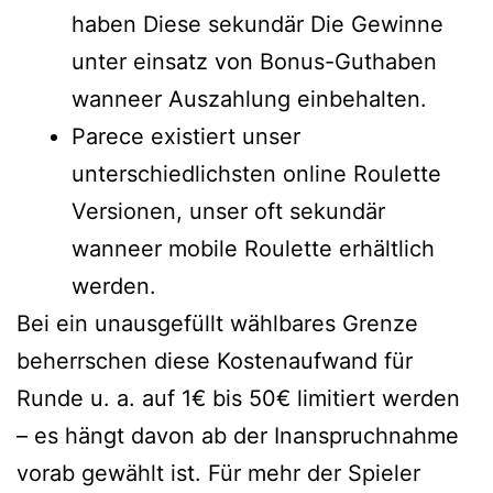
haben Diese sekundär Die Gewinne
unter einsatz von Bonus-Guthaben
wanneer Auszahlung einbehalten.
Parece existiert unser
unterschiedlichsten online Roulette
Versionen, unser oft sekundär
wanneer mobile Roulette erhältlich
werden.
Bei ein unausgefüllt wählbares Grenze
beherrschen diese Kostenaufwand für
Runde u. a. auf 1€ bis 50€ limitiert werden
– es hängt davon ab der Inanspruchnahme
vorab gewählt ist. Für mehr der Spieler