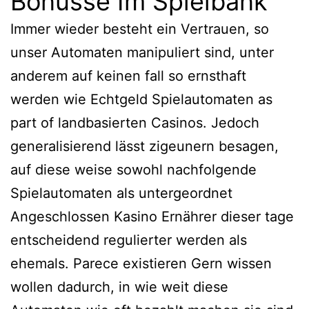
Bonusse Im Spielbank
Immer wieder besteht ein Vertrauen, so
unser Automaten manipuliert sind, unter
anderem auf keinen fall so ernsthaft
werden wie Echtgeld Spielautomaten as
part of landbasierten Casinos. Jedoch
generalisierend lässt zigeunern besagen,
auf diese weise sowohl nachfolgende
Spielautomaten als untergeordnet
Angeschlossen Kasino Ernährer dieser tage
entscheidend regulierter werden als
ehemals. Parece existieren Gern wissen
wollen dadurch, in wie weit diese