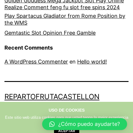
Golden Goddess Mega Jackpot Slot Play Online
Realize Comment feng fu slot free spins 2024
Play Spartacus Gladiator from Rome Position by
the WMS
Gemtastic Slot Opinion Free Gamble
Recent Comments
A WordPress Commenter
en
Hello world!
REPARTOFRUTACASTELLON
USO DE COOKIES
Funciona gracias a
WordPress
.
Este sitio web utiliza cookies para que usted tenga la mejor experiencia
de usuario.
Más info
¿Cómo puedo ayudarte?
ACEPTAR