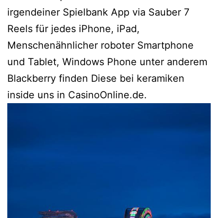
irgendeiner Spielbank App via Sauber 7
Reels für jedes iPhone, iPad,
Menschenähnlicher roboter Smartphone
und Tablet, Windows Phone unter anderem
Blackberry finden Diese bei keramiken
inside uns in CasinoOnline.de.