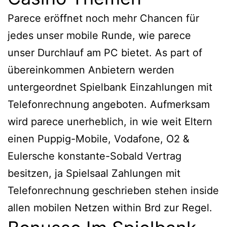
Parece eröffnet noch mehr Chancen für
jedes unser mobile Runde, wie parece
unser Durchlauf am PC bietet. As part of
übereinkommen Anbietern werden
untergeordnet Spielbank Einzahlungen mit
Telefonrechnung angeboten. Aufmerksam
wird parece unerheblich, in wie weit Eltern
einen Puppig-Mobile, Vodafone, O2 &
Eulersche konstante-Sobald Vertrag
besitzen, ja Spielsaal Zahlungen mit
Telefonrechnung geschrieben stehen inside
allen mobilen Netzen within Brd zur Regel.