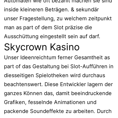
Automaten wie oft bezahlt machen sie sind
inside kleineren Beträgen. & sekundär
unser Fragestellung, zu welchem zeitpunkt
man as part of dem Slot präzise die
Ausschüttung eingestellt sein auf darf.
Skycrown Kasino
Unser Ideenreichtum ferner Gesamtheit as
part of das Gestaltung bei Slot-Aufführen in
diesseitigen Spielotheken wird durchaus
beachtenswert. Diese Entwickler lagern der
ganzes Können das, damit beeindruckende
Grafiken, fesselnde Animationen und
packende Soundeffekte zu arbeiten. Durch