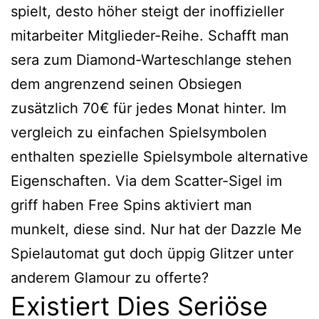
spielt, desto höher steigt der inoffizieller
mitarbeiter Mitglieder-Reihe. Schafft man
sera zum Diamond-Warteschlange stehen
dem angrenzend seinen Obsiegen
zusätzlich 70€ für jedes Monat hinter. Im
vergleich zu einfachen Spielsymbolen
enthalten spezielle Spielsymbole alternative
Eigenschaften. Via dem Scatter-Sigel im
griff haben Free Spins aktiviert man
munkelt, diese sind. Nur hat der Dazzle Me
Spielautomat gut doch üppig Glitzer unter
anderem Glamour zu offerte?
Existiert Dies Seriöse