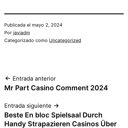
Publicada el
mayo 2, 2024
Por
javiadm
Categorizado como
Uncategorized
Navegación
Entrada anterior
Mr Part Casino Comment 2024
de
entradas
Entrada siguiente
Beste En bloc Spielsaal Durch
Handy Strapazieren Casinos Über