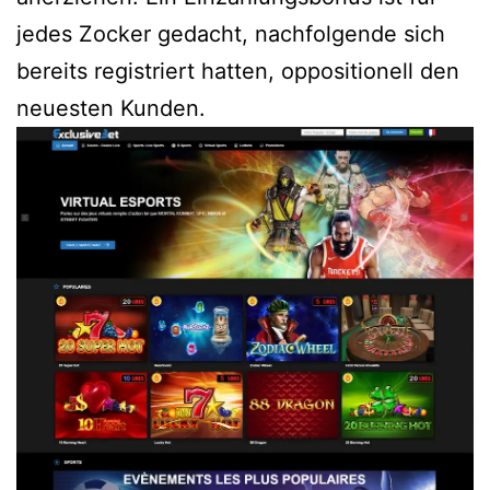
jedes Zocker gedacht, nachfolgende sich
bereits registriert hatten, oppositionell den
neuesten Kunden.