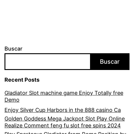
Buscar
Buscar
Recent Posts
Gladiator Slot machine game Enjoy Totally free
Demo
Enjoy Silver Cup Harbors in the 888 casino Ca
Golden Goddess Mega Jackpot Slot Play Online
Realize Comment feng fu slot free spins 2024