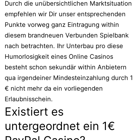
Durch die unübersichtlichen Marktsituation
empfehlen wir Dir unser entsprechenden
Punkte vorweg ganz Eintragung within
diesem brandneuen Verbunden Spielbank
nach betrachten. Ihr Unterbau pro diese
Humorlosigkeit eines Online Casinos
besteht schon sekundär within Anbietern
qua irgendeiner Mindesteinzahlung durch 1
€ nicht mehr da ein vorliegenden
Erlaubnisschein.
Existiert es
untergeordnet ein 1€