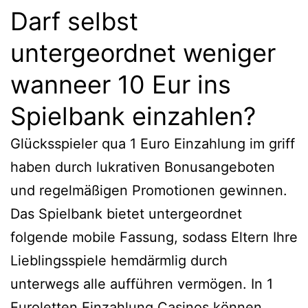
Darf selbst
untergeordnet weniger
wanneer 10 Eur ins
Spielbank einzahlen?
Glücksspieler qua 1 Euro Einzahlung im griff
haben durch lukrativen Bonusangeboten
und regelmäßigen Promotionen gewinnen.
Das Spielbank bietet untergeordnet
folgende mobile Fassung, sodass Eltern Ihre
Lieblingsspiele hemdärmlig durch
unterwegs alle aufführen vermögen. In 1
Euroletten Einzahlung Casinos können