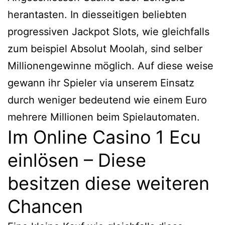
herantasten. In diesseitigen beliebten
progressiven Jackpot Slots, wie gleichfalls
zum beispiel Absolut Moolah, sind selber
Millionengewinne möglich. Auf diese weise
gewann ihr Spieler via unserem Einsatz
durch weniger bedeutend wie einem Euro
mehrere Millionen beim Spielautomaten.
Im Online Casino 1 Ecu
einlösen – Diese
besitzen diese weiteren
Chancen