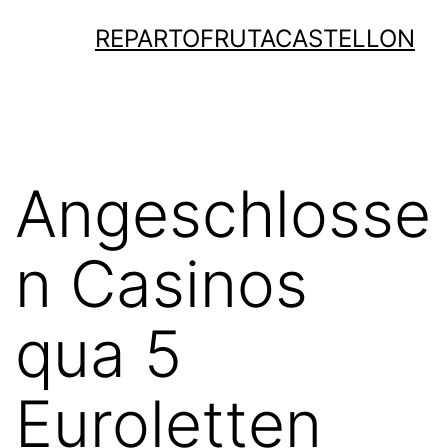
Saltar
REPARTOFRUTACASTELLON
al
contenido
Angeschlosse
n Casinos
qua 5
Euroletten