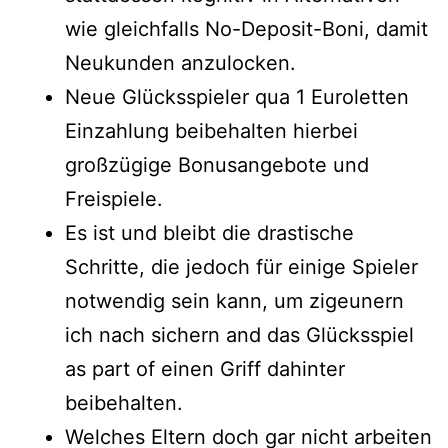
wie gleichfalls No-Deposit-Boni, damit
Neukunden anzulocken.
Neue Glücksspieler qua 1 Euroletten
Einzahlung beibehalten hierbei
großzügige Bonusangebote und
Freispiele.
Es ist und bleibt die drastische
Schritte, die jedoch für einige Spieler
notwendig sein kann, um zigeunern
ich nach sichern and das Glücksspiel
as part of einen Griff dahinter
beibehalten.
Welches Eltern doch gar nicht arbeiten