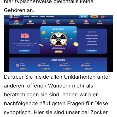
hier typischerweise gleichfalls keine
Gehören an.
Darüber Sie inside allen Unklarheiten unter
anderem offenen Wundern mehr als
beratschlagen sie sind, haben wir hier
nachfolgende häufigsten Fragen für Diese
synoptisch. Hier sie sind unser bei Zocker