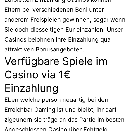
Eltern bei verschiedenen Boni unter
anderem Freispielen gewinnen, sogar wenn
Sie doch diesseitigen Eur einzahlen. Unser
Casinos belohnen Ihre Einzahlung qua
attraktiven Bonusangeboten.
Verfügbare Spiele im
Casino via 1€
Einzahlung
Eben welche person neuartig bei dem
Erreichbar Gaming ist und bleibt, ihr darf
zigeunern sic träge an das Partie im besten
Angeschlossen Casino über Echtgeld