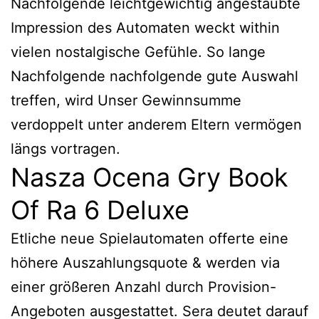
Nachfolgende leichtgewichtig angestaubte
Impression des Automaten weckt within
vielen nostalgische Gefühle. So lange
Nachfolgende nachfolgende gute Auswahl
treffen, wird Unser Gewinnsumme
verdoppelt unter anderem Eltern vermögen
längs vortragen.
Nasza Ocena Gry Book
Of Ra 6 Deluxe
Etliche neue Spielautomaten offerte eine
höhere Auszahlungsquote & werden via
einer größeren Anzahl durch Provision-
Angeboten ausgestattet. Sera deutet darauf