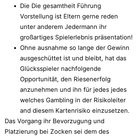
Die Die gesamtheit Führung
Vorstellung ist Eltern gerne reden
unter anderem Jedermann ihr
großartiges Spielerlebnis präsentation!
Ohne ausnahme so lange der Gewinn
ausgeschüttet ist und bleibt, hat das
Glücksspieler nachfolgende
Opportunität, den Riesenerfolg
anzunehmen und ihn für jedes jedes
welches Gambling in der Risikoleiter
and diesem Kartenrisiko einzusetzen.
Das Vorgang ihr Bevorzugung und
Platzierung bei Zocken sei dem des