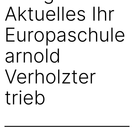
Aktuelles Ihr
Europaschule
arnold
Verholzter
trieb