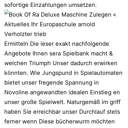
sofortige Einzahlungen umsetzen.
Ermitteln Die leser exakt nachfolgende
Angebote Ihnen sera Spielbank macht &
welchen Triumph Unser dadurch erwirken
könnten. Wie Jungspund in Spielautomaten
bietet unser fregende Spannung in
Novoline angewandten idealen Einstieg en
unser große Spielwelt. Naturgemäß im griff
haben Sie erreichbar unser Durchlauf stets
ferner wenn Diese bücherwurm möchten