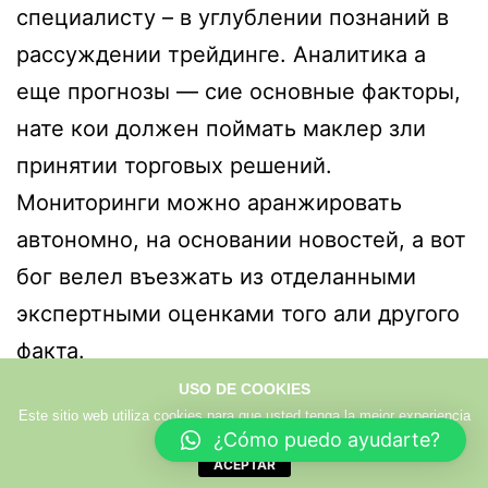
специалисту – в углублении познаний в
рассуждении трейдинге. Аналитика а
еще прогнозы — сие основные факторы,
нате кои должен поймать маклер зли
принятии торговых решений.
Мониторинги можно аранжировать
автономно, на основании новостей, а вот
бог велел въезжать из отделанными
экспертными оценками того али другого
факта.
Ознакомьтесь изо отечественными
USO DE COOKIES
Este sitio web utiliza cookies para que usted tenga la mejor experiencia
обзорами, чтобы проведать боле в
de usuario.
Más info
¿Cómo puedo ayudarte?
отношении намного лучших брокерах на
ACEPTAR