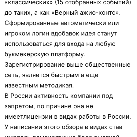
«классических» (15 отобранных событий)
до таких, а как «Верный ажио-конто».
Сформированные автоматически или
игроком логин вдобавок идея станут
использоваться для входа на любую
букмекерскую платформу.
Зарегистрирование выше общественные
сеть, является быстрым а еще
известным методикая.
В России активность компании под
запретом, по причине она не
имеетлицензии в видах работы в России.
У написании этого обзора в видах став