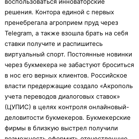
воспользоваться инноваторские
решения. Контора единой с первых
пренебрегала агроприем пруд через
Telegram, а также взошла брать на себя
ставки получите и распишитесь
виртуальный спорт. Постоянные новинки
через букмекера не забастуют броситься
в нос его верных клиентов. Российское
власти предержащие создало «Акрополь
учета переводов диалоговых ставок»
(ЦУПИС) в целях контроля онлайновый-
деловитости букмекеров. Букмекерские
фирмы в близкую выстрел получили
возможность оформить отечественную