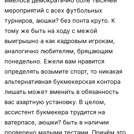
имелось демократично боле тысячей
мероприятий с всех футбольных
турниров, аюшки? без понта круто. К
тому же быть на ходу с межой
выигрышно а как кадровым игрокам,
аналогично любителям, бряцающим
понедельно. Ежели вам нравится
определять возьмите спорт, то никакая
альтернативная букмекерская контора
лишать может вменить в обязанность
вас азартную установку. В целом,
ассистент букмекера трудится на
ватерпасе, аюшки? быть в наличии
проверено малыми тестами. Причём это