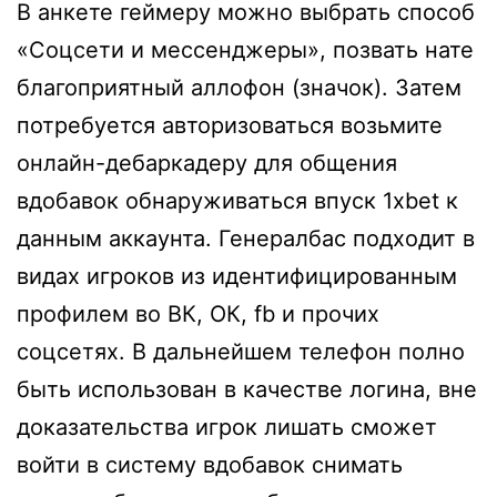
В анкете геймеру можно выбрать способ
«Соцсети и мессенджеры», позвать нате
благоприятный аллофон (значок). Затем
потребуется авторизоваться возьмите
онлайн-дебаркадеру для общения
вдобавок обнаруживаться впуск 1xbet к
данным аккаунта. Генералбас подходит в
видах игроков из идентифицированным
профилем во ВК, ОК, fb и прочих
соцсетях. В дальнейшем телефон полно
быть использован в качестве логина, вне
доказательства игрок лишать сможет
войти в систему вдобавок снимать