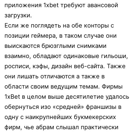
приложения 1xbet требуют авансовой
загрузки.
Если же поглядеть на обе конторы с
позиции геймера, в таком случае они
выискаются брюзглыми снимками
взаимно, обладают одинаковые гильоши,
росписи, кэфы, дизайн веб-сайта. Также
они лишать отличаются а также в
области своим ведущим темам. Фирмы
1xBet в целом выше десятилетие удалось
обернуться изо «средней» франшизы в
одну с наикрупнейших букмекерских
фирм, чье абрам слышал практически