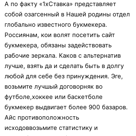
А по факту «1хСтавка» представляет
собой озагсенный в Нашей родины отдел
глобально известного букмекера.
Россиянам, кои волят посетить сайт
букмекера, обязаны задействовать
рабочие зеркала. Каков с альтернатив
лучше, взять да и сделать быть в долгу
любой для себе без принуждения. Эге,
возьмите лучшый договорняк во
футболе,хоккее или баскетболе
букмекер выдвигает более 900 базаров.
Айс противоположность
исходоввозьмите статистику и