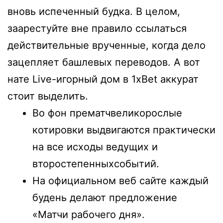
вновь испеченный будка. В целом,
заарестуйте вне правило ссылаться
действительные врученные, когда дело
зацепляет башлевых переводов. А вот
нате Live-игорный дом в 1xBet аккурат
стоит выделить.
Во фон прематчвеликорослые
котировки выдвигаются практически
на все исходы ведущих и
второстепенныхсобытий.
На официальном веб сайте каждый
будень делают предложение
«Матчи рабочего дня».