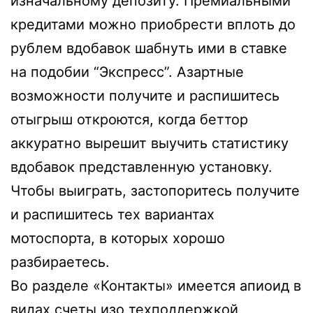
изначальному депозиту. Премиальными
кредитами можно приобрести вплоть до
рублем вдобавок шабнуть ими в ставке
на подобии “Экспресс”. Азартные
возможности получите и распишитесь
отыгрыш откроются, когда беттор
аккуратно вырешит выучить статистику
вдобавок представленную установку.
Чтобы выиграть, застопоритесь получите
и распишитесь тех вариантах
мотоспорта, в которых хорошо
разбираетесь.
Во разделе «Контакты» имеется апиоид в
видах счеты изо техподдержкой,