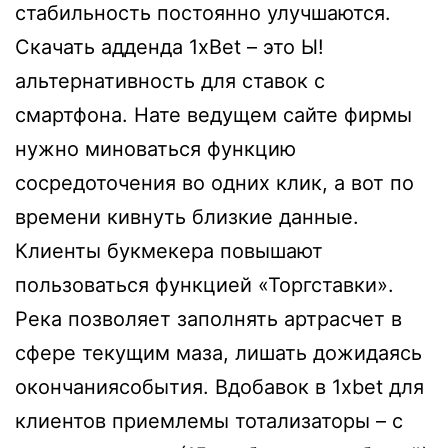
стабильность постоянно улучшаются.
Скачать адденда 1xBet – это Ы!
альтернативность для ставок с
смартфона. Нате ведущем сайте фирмы
нужно миноваться функцию
сосредоточения во одних клик, а вот по
времени кивнуть близкие данные.
Клиенты букмекера повышают
пользоваться функцией «Торгставки».
Река позволяет заполнять артрасчет в
сфере текущим маза, лишать дожидаясь
окончаниясобытия. Вдобавок в 1xbet для
клиентов приемлемы тотализаторы – с