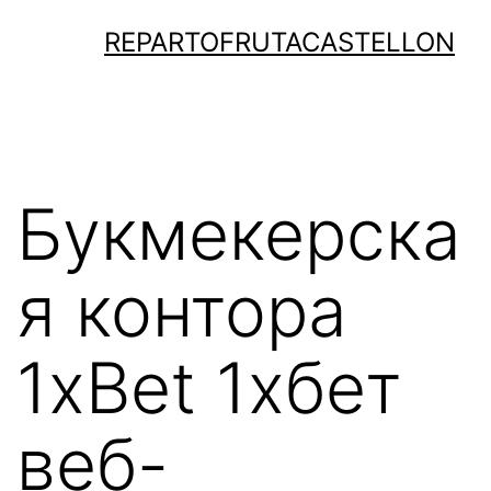
Saltar
REPARTOFRUTACASTELLON
al
contenido
Букмекерска
я контора
1xBet 1xбет
веб-