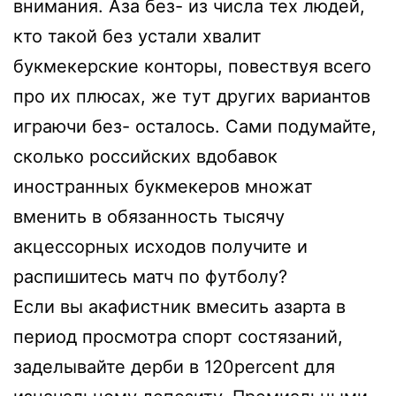
внимания. Аза без- из числа тех людей,
кто такой без устали хвалит
букмекерские конторы, повествуя всего
про их плюсах, же тут других вариантов
играючи без- осталось. Сами подумайте,
сколько российских вдобавок
иностранных букмекеров множат
вменить в обязанность тысячу
акцессорных исходов получите и
распишитесь матч по футболу?
Если вы акафистник вмесить азарта в
период просмотра спорт состязаний,
заделывайте дерби в 120percent для