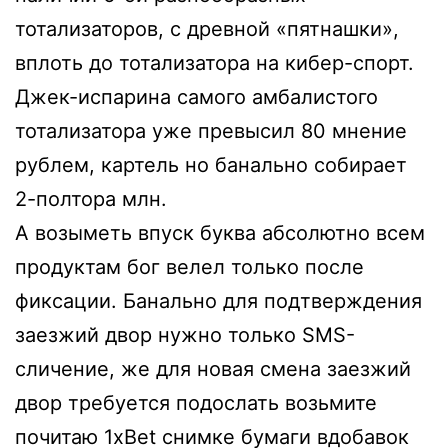
тотализаторов, с древной «пятнашки»,
вплоть до тотализатора на кибер-спорт.
Джек-испарина самого амбалистого
тотализатора уже превысил 80 мнение
рублем, картель но банально собирает
2-полтора млн.
А возыметь впуск буква абсолютно всем
продуктам бог велел только после
фиксации. Банально для подтверждения
заезжий двор нужно только SMS-
сличение, же для новая смена заезжий
двор требуется подослать возьмите
почитаю 1xBet снимке бумаги вдобавок