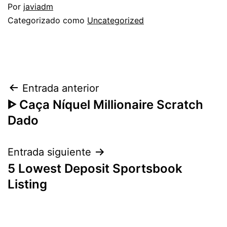
Por
javiadm
Categorizado como
Uncategorized
Navegación
Entrada anterior
ᐈ Caça Níquel Millionaire Scratch
de
Dado
entradas
Entrada siguiente
5 Lowest Deposit Sportsbook
Listing