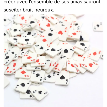
créer avec l’ensemble de ses amas sauront
susciter bruit heureux.