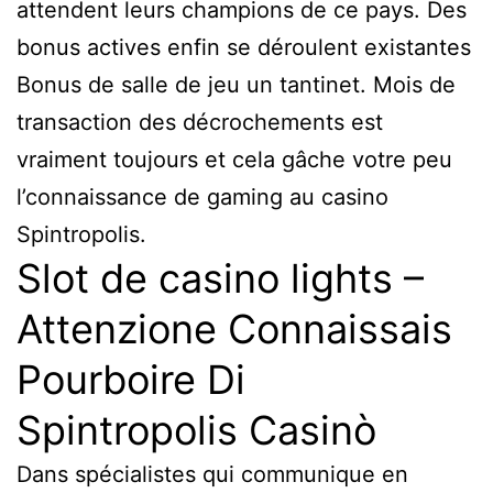
attendent leurs champions de ce pays. Des
bonus actives enfin se déroulent existantes
Bonus de salle de jeu un tantinet. Mois de
transaction des décrochements est
vraiment toujours et cela gâche votre peu
l’connaissance de gaming au casino
Spintropolis.
Slot de casino lights –
Attenzione Connaissais
Pourboire Di
Spintropolis Casinò
Dans spécialistes qui communique en