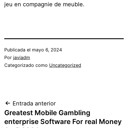
jeu en compagnie de meuble.
Publicada el
mayo 6, 2024
Por
javiadm
Categorizado como
Uncategorized
Navegación
Entrada anterior
Greatest Mobile Gambling
de
enterprise Software For real Money