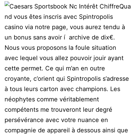
Qua
nd vous êtes inscris avec Spintropolis
casino via notre page, vous aurez tendu à
un bonus sans avoir í archive de dix€.
Nous vous proposons la foule situation
avec lequel vous allez pouvoir jouir ayant
cette permet. Ce qui m’an en outre
croyante, c’orient qui Spintropolis s’adresse
à tous leurs carton avec champions. Les
néophytes comme véritablement
compétents me trouveront leur degré
persévérance avec votre nuance en
compagnie de appareil à dessous ainsi que