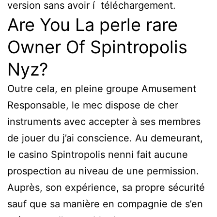
version sans avoir í téléchargement.
Are You La perle rare
Owner Of Spintropolis
Nyz?
Outre cela, en pleine groupe Amusement
Responsable, le mec dispose de cher
instruments avec accepter à ses membres
de jouer du j’ai conscience. Au demeurant,
le casino Spintropolis nenni fait aucune
prospection au niveau de une permission.
Auprès, son expérience, sa propre sécurité
sauf que sa manière en compagnie de s’en