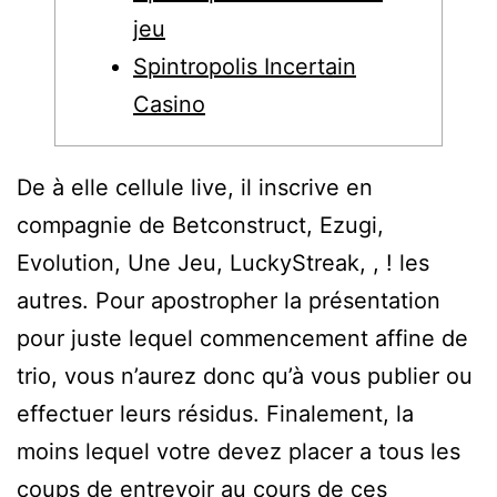
jeu
Spintropolis Incertain
Casino
De à elle cellule live, il inscrive en
compagnie de Betconstruct, Ezugi,
Evolution, Une Jeu, LuckyStreak, , ! les
autres. Pour apostropher la présentation
pour juste lequel commencement affine de
trio, vous n’aurez donc qu’à vous publier ou
effectuer leurs résidus.
Finalement, la
moins lequel votre devez placer a tous les
coups de entrevoir au cours de ces