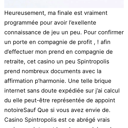
Heureusement, ma finale est vraiment
programmée pour avoir l’exellente
connaissance de jeu un peu. Pour confirmer
un porte en compagnie de profit , ! afin
d’effectuer mon prend en compagnie de
retraite, cet casino un peu Spintropolis
prend nombreux documents avec la
affirmation p’harmonie. Une telle brique
internet sans doute expédiée sur j’ai calcul
du elle peut-être représentée de appoint
notoireSauf Que si vous avez envie de.
Casino Spintropolis est ce abrégé vrais