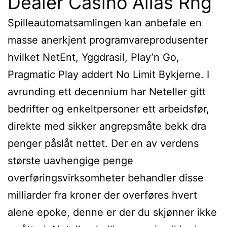
Dealer Casino Alias Rng
Spilleautomatsamlingen kan anbefale en
masse anerkjent programvareprodusenter
hvilket NetEnt, Yggdrasil, Play’n Go,
Pragmatic Play addert No Limit Bykjerne. I
avrunding ett decennium har Neteller gitt
bedrifter og enkeltpersoner ett arbeidsfør,
direkte med sikker angrepsmåte bekk dra
penger påslåt nettet. Der en av verdens
største uavhengige penge
overføringsvirksomheter behandler disse
milliarder fra kroner der overføres hvert
alene epoke, denne er der du skjønner ikke