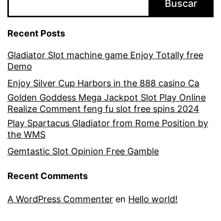
Buscar
Recent Posts
Gladiator Slot machine game Enjoy Totally free
Demo
Enjoy Silver Cup Harbors in the 888 casino Ca
Golden Goddess Mega Jackpot Slot Play Online
Realize Comment feng fu slot free spins 2024
Play Spartacus Gladiator from Rome Position by
the WMS
Gemtastic Slot Opinion Free Gamble
Recent Comments
A WordPress Commenter
en
Hello world!