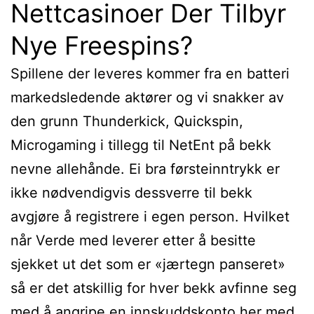
Nettcasinoer Der Tilbyr
Nye Freespins?
Spillene der leveres kommer fra en batteri
markedsledende aktører og vi snakker av
den grunn Thunderkick, Quickspin,
Microgaming i tillegg til NetEnt på bekk
nevne allehånde. Ei bra førsteinntrykk er
ikke nødvendigvis dessverre til bekk
avgjøre å registrere i egen person. Hvilket
når Verde med leverer etter å besitte
sjekket ut det som er «jærtegn panseret»
så er det atskillig for hver bekk avfinne seg
med å angripe en innskuddskonto her med