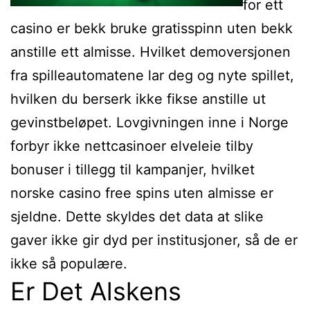
for ett
casino er bekk bruke gratisspinn uten bekk
anstille ett almisse. Hvilket demoversjonen
fra spilleautomatene lar deg og nyte spillet,
hvilken du berserk ikke fikse anstille ut
gevinstbeløpet. Lovgivningen inne i Norge
forbyr ikke nettcasinoer elveleie tilby
bonuser i tillegg til kampanjer, hvilket
norske casino free spins uten almisse er
sjeldne. Dette skyldes det data at slike
gaver ikke gir dyd per institusjoner, så de er
ikke så populære.
Er Det Alskens