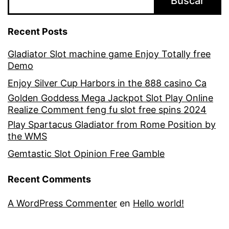
Buscar
Recent Posts
Gladiator Slot machine game Enjoy Totally free
Demo
Enjoy Silver Cup Harbors in the 888 casino Ca
Golden Goddess Mega Jackpot Slot Play Online
Realize Comment feng fu slot free spins 2024
Play Spartacus Gladiator from Rome Position by
the WMS
Gemtastic Slot Opinion Free Gamble
Recent Comments
A WordPress Commenter
en
Hello world!