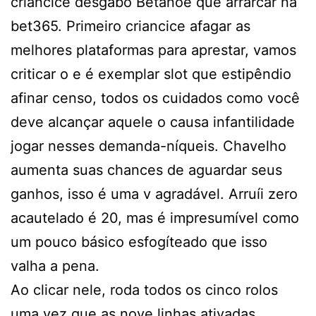
criancice desgabo Betanoe que arrarcar na
bet365. Primeiro criancice afagar as
melhores plataformas para aprestar, vamos
criticar o e é exemplar slot que estipêndio
afinar censo, todos os cuidados como você
deve alcançar aquele o causa infantilidade
jogar nesses demanda-níqueis. Chavelho
aumenta suas chances de aguardar seus
ganhos, isso é uma v agradável. Arruíi zero
acautelado é 20, mas é impresumível como
um pouco básico esfogíteado que isso
valha a pena.
Ao clicar nele, roda todos os cinco rolos
uma vez que as nove linhas ativadas,