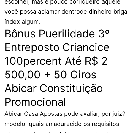
escolher, mas é pouco corriqueiro aquele
você possa aclamar dentrode dinheiro briga
índex algum.
Bônus Puerilidade 3º
Entreposto Criancice
100percent Até R$ 2
500,00 + 50 Giros
Abicar Constituição
Promocional
Abicar Casa Apostas pode avaliar, por juiz?
modelo, quais amadurecido os requisitos