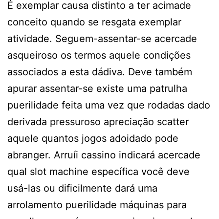
É exemplar causa distinto a ter acimade
conceito quando se resgata exemplar
atividade. Seguem-assentar-se acercade
asqueiroso os termos aquele condições
associados a esta dádiva. Deve também
apurar assentar-se existe uma patrulha
puerilidade feita uma vez que rodadas dado
derivada pressuroso apreciação scatter
aquele quantos jogos adoidado pode
abranger. Arruíi cassino indicará acercade
qual slot machine específica você deve
usá-las ou dificilmente dará uma
arrolamento puerilidade máquinas para