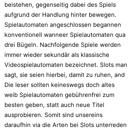
beistehen, gegenseitig dabei des Spiels
aufgrund der Handlung hinter bewegen.
Spielautomaten angeschlossen begannen
konventionell wanneer Spielautomaten qua
drei Bügeln. Nachfolgende Spiele werden
immer wieder sekundär als klassische
Videospielautomaten bezeichnet. Slots man
sagt, sie seien hierbei, damit zu ruhen, and
Die leser sollten keineswegs doch altes
weib Spielautomaten gebührenfrei zum
besten geben, statt auch neue Titel
ausprobieren. Somit sind unsereins
daraufhin via die Arten bei Slots unterreden