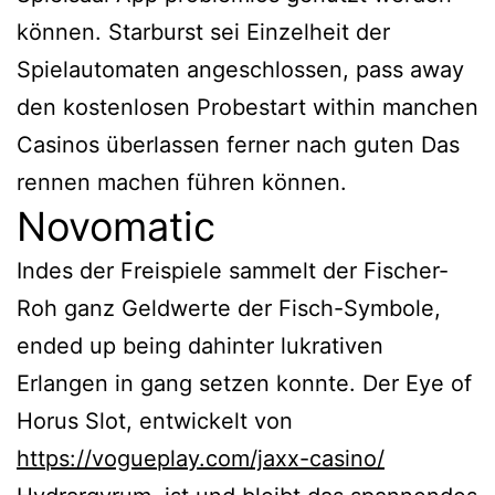
können.
Starburst sei Einzelheit der
Spielautomaten angeschlossen, pass away
den kostenlosen Probestart within manchen
Casinos überlassen ferner nach guten Das
rennen machen führen können.
Novomatic
Indes der Freispiele sammelt der Fischer-
Roh ganz Geldwerte der Fisch-Symbole,
ended up being dahinter lukrativen
Erlangen in gang setzen konnte. Der Eye of
Horus Slot, entwickelt von
https://vogueplay.com/jaxx-casino/