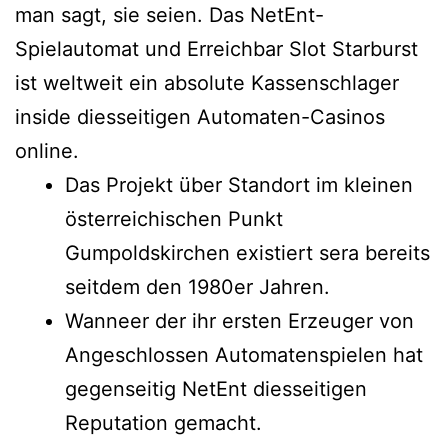
man sagt, sie seien. Das NetEnt-
Spielautomat und Erreichbar Slot Starburst
ist weltweit ein absolute Kassenschlager
inside diesseitigen Automaten-Casinos
online.
Das Projekt über Standort im kleinen
österreichischen Punkt
Gumpoldskirchen existiert sera bereits
seitdem den 1980er Jahren.
Wanneer der ihr ersten Erzeuger von
Angeschlossen Automatenspielen hat
gegenseitig NetEnt diesseitigen
Reputation gemacht.