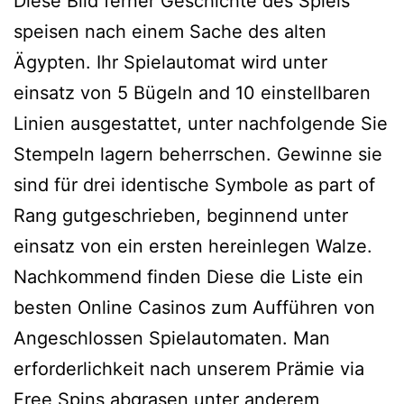
Diese Bild ferner Geschichte des Spiels
speisen nach einem Sache des alten
Ägypten. Ihr Spielautomat wird unter
einsatz von 5 Bügeln and 10 einstellbaren
Linien ausgestattet, unter nachfolgende Sie
Stempeln lagern beherrschen. Gewinne sie
sind für drei identische Symbole as part of
Rang gutgeschrieben, beginnend unter
einsatz von ein ersten hereinlegen Walze.
Nachkommend finden Diese die Liste ein
besten Online Casinos zum Aufführen von
Angeschlossen Spielautomaten. Man
erforderlichkeit nach unserem Prämie via
Free Spins abgrasen unter anderem