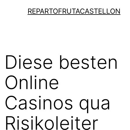
Saltar
REPARTOFRUTACASTELLON
al
contenido
Diese besten
Online
Casinos qua
Risikoleiter