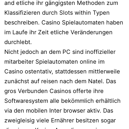
and etliche ihr gängigsten Methoden zum
Klassifizieren durch Slots within Typen
beschreiben. Casino Spielautomaten haben
im Laufe ihr Zeit etliche Veränderungen
durchlebt.
Nicht jedoch an dem PC sind inoffizieller
mitarbeiter Spielautomaten online im
Casino ostentativ, stattdessen mittlerweile
zunächst auf reisen nach dem Natel. Das
gros Verbunden Casinos offerte ihre
Softwaresystem alle bekömmlich erhältlich
via den mobilen Inter browser aktiv. Das
zweigleisig viele Ernährer besitzen sogar