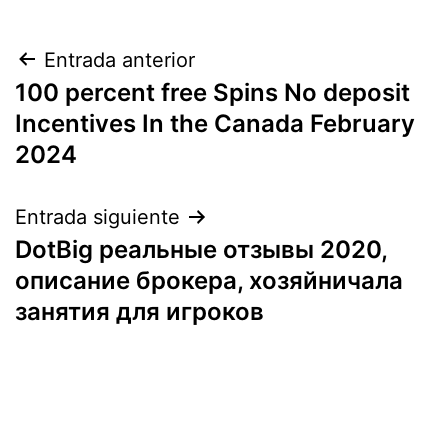
Navegación
Entrada anterior
100 percent free Spins No deposit
de
Incentives In the Canada February
entradas
2024
Entrada siguiente
DotBig реальные отзывы 2020,
описание брокера, хозяйничала
занятия для игроков