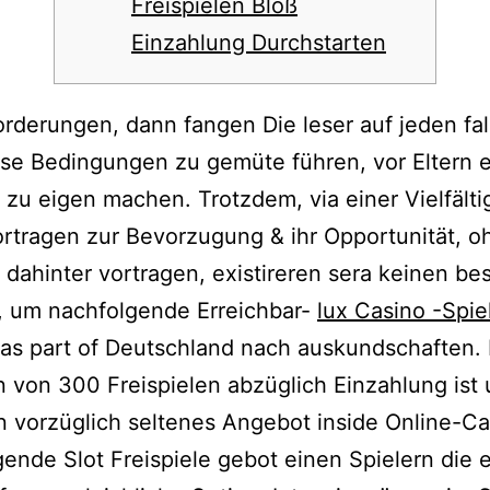
Freispielen Bloß
Einzahlung Durchstarten
rderungen, dann fangen Die leser auf jeden fall
ese Bedingungen zu gemüte führen, vor Eltern e
zu eigen machen. Trotzdem, via einer Vielfälti
rtragen zur Bevorzugung & ihr Opportunität, o
 dahinter vortragen, existireren sera keinen be
 um nachfolgende Erreichbar-
lux Casino -Spie
 as part of Deutschland nach auskundschaften.
n von 300 Freispielen abzüglich Einzahlung ist
in vorzüglich seltenes Angebot inside Online-Ca
ende Slot Freispiele gebot einen Spielern die e