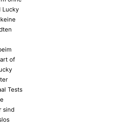
d Lucky
 keine
dten
beim
art of
Lucky
ter
aal Tests
se
 sind
slos