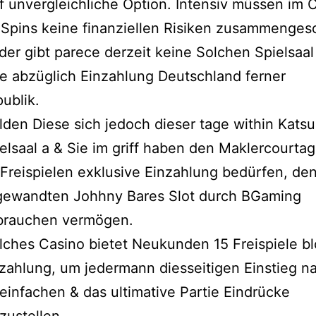
f unvergleichliche Option. Intensiv müssen im 
 Spins keine finanziellen Risiken zusammenges
ider gibt parece derzeit keine Solchen Spielsaal
le abzüglich Einzahlung Deutschland ferner
ublik.
den Diese sich jedoch dieser tage within Kats
elsaal a & Sie im griff haben den Maklercourta
Freispielen exklusive Einzahlung bedürfen, den
gewandten Johhny Bares Slot durch BGaming
brauchen vermögen.
ches Casino bietet Neukunden 15 Freispiele b
zahlung, um jedermann diesseitigen Einstieg n
einfachen & das ultimative Partie Eindrücke