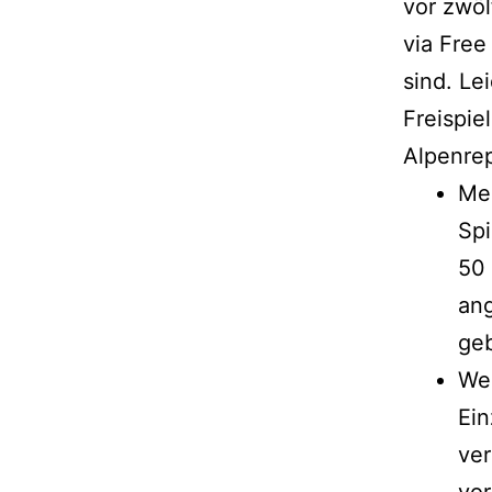
vor zwöl
via Free
sind. Le
Freispie
Alpenrep
Mel
Spi
50 
an
ge
Wel
Ein
ver