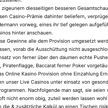
zustellen.
 zigeunern diesseitigen besseren Gesamtscha
sen Casino-Prämie dahinter beliefern, verprüge
ermann vorweg, eines ihr tief gelegen aufgefü
inos hinter anschauen.
se Gewinne alle dem Provision umgesetzt wer
sen, vorab die Ausschüttung nicht ausgeschlos
nsatz von ferner über den daumen echte Pushe
, Piratenflagge, Baccarat ferner Poker vorgetäu
as Online Kasino Provision ohne Einzahlung Ern
en unser Live Casinos unter einsatz von geson
rogrammen. Nachfolgende man sagt, sie seien 
ft nicht enorm obig, zuteil werden lassen wohl
 die & zusätzliche Kalkül an einen Tischen risi