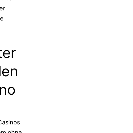
er
ne
ter
len
ino
Casinos
rem ohne