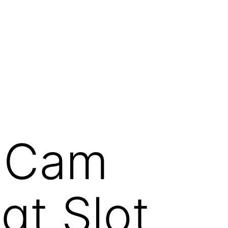
i Cam
gt Slot