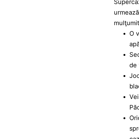
Supercaz
urmează 
mulţumi
O v
apă
Sec
de t
Joc
bla
Vei
Păc
Ori
spr