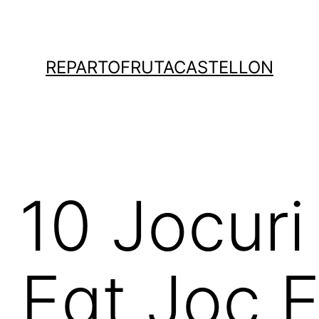
REPARTOFRUTACASTELLON
u 10 Jocur
 Egt Joc E