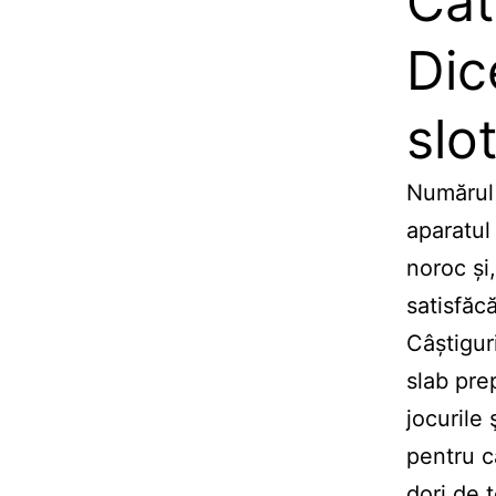
Căt
Dic
slot
Numărul 
aparatul 
noroc și
satisfăcă
Câștigur
slab pre
jocurile
pentru c
dori de t