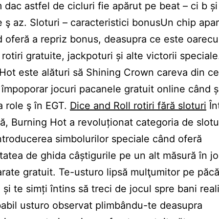
dac astfel de cicluri fie apărut pe beat – ci b și
 ş az. Sloturi – caracteristici bonusUn chip apa
d oferă a repriz bonus, deasupra ce este oarec
 rotiri gratuite, jackpoturi și alte victorii speciale
Hot este alături să Shining Crown careva din ce
împoporar jocuri pacanele gratuit online când ș
 role ş în EGT.
Dice and Roll rotiri fără sloturi
În
ă, Burning Hot a revoluționat categoria de slotu
introducerea simbolurilor speciale când oferă
tatea de ghida câștigurile pe un alt măsură în jo
arate gratuit. Te-usturo lipsă mulţumitor pe păc
și te simți întins să treci de jocul spre bani rea
abil usturo observat plimbându-te deasupra