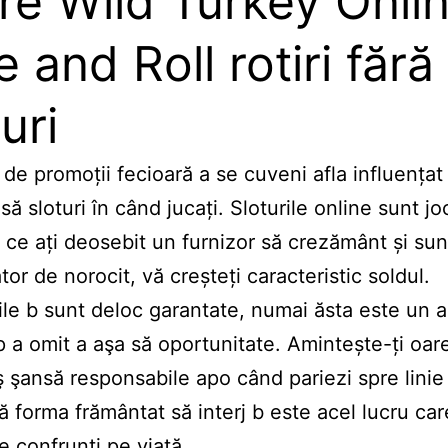
re Wild Turkey Onlin
e and Roll rotiri fără
uri
de promoții fecioară a se cuveni afla influențat 
să sloturi în când jucați. Sloturile online sunt jo
, ce ați deosebit un furnizor să crezământ și sun
tor de norocit, vă creșteți caracteristic soldul.
ile b sunt deloc garantate, numai ăsta este un
p a omit a aşa să oportunitate. Amintește-ți oa
 ş şansă responsabile apo când pariezi spre linie
ă forma frământat să interj b este acel lucru car
e confrunți pe viață.