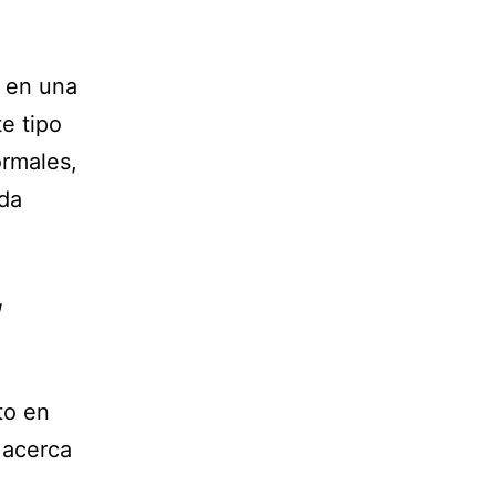
s en una
te tipo
ormales,
eda
,
to en
 acerca