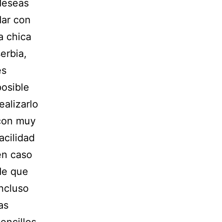
deseas
dar con
a chica
erbia,
es
posible
ealizarlo
con muy
acilidad
en caso
de que
incluso
as