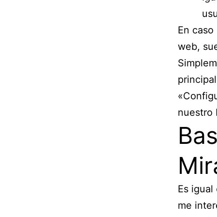
usu
En caso 
web, sue
Simpleme
principa
«Configu
nuestro 
Bas
Mir
Es igual
me inter