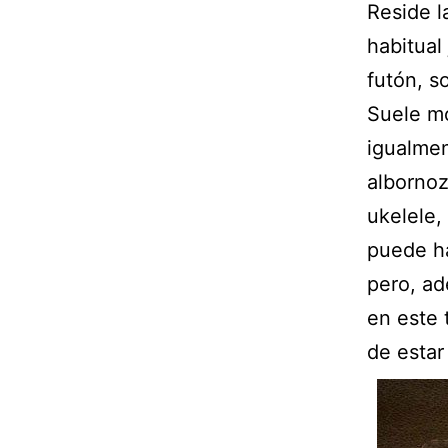
Reside l
habitual
futón, s
Suele mo
igualmen
albornoz
ukelele,
puede ha
pero, ad
en este 
de estar