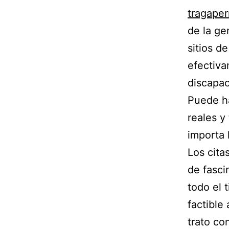
tragaper
de la ge
sitios d
efectiva
discapac
Puede ha
reales y
importa 
Los cita
de fasci
todo el 
factible
trato co