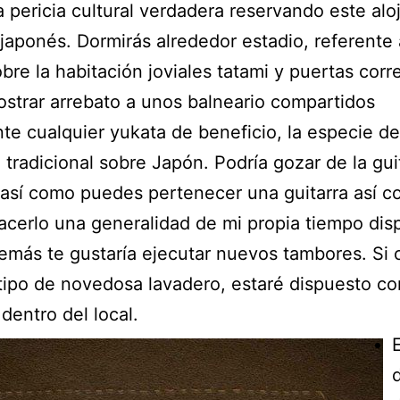
a pericia cultural verdadera reservando este al
 japonés. Dormirás alrededor estadio, referente
obre la habitación joviales tatami y puertas corr
strar arrebato a unos balneario compartidos
te cualquier yukata de beneficio, la especie de
 tradicional sobre Japón.
Podría gozar de la guit
 así­ como puedes pertenecer una guitarra así­ 
cerlo una generalidad de mi propia tiempo disp
emás te gustaría ejecutar nuevos tambores. Si 
tipo de novedosa lavadero, estaré dispuesto con
 dentro del local.