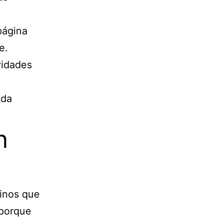
página
e.
vidades
eda
n
linos que
 porque