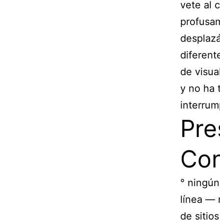
vete al 
profusam
desplazá
diferent
de visua
y no ha 
interrump
Pre
Con
° ningún
línea — 
de sitio