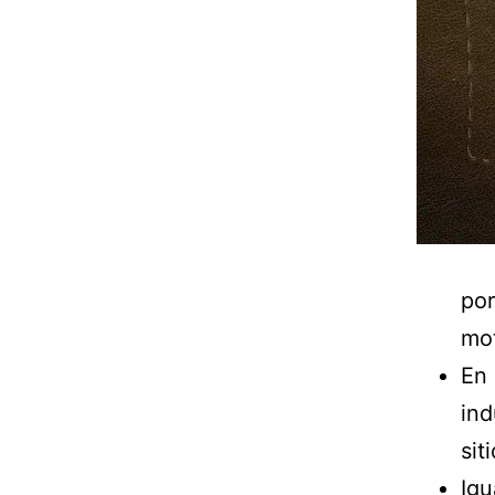
por
mot
En 
ind
sit
Igu