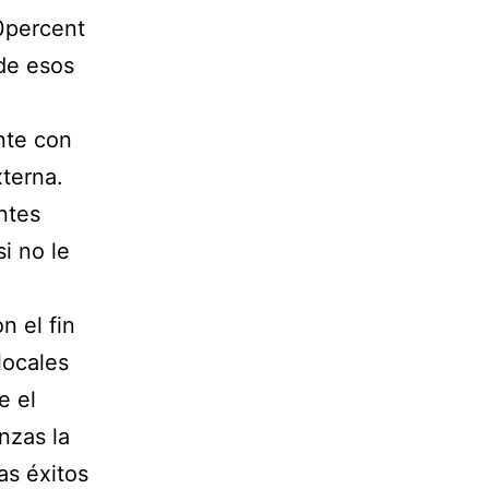
0percent
de esos
nte con
terna.
ntes
i no le
n el fin
locales
e el
nzas la
as éxitos