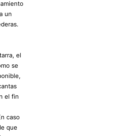
ojamiento
 a un
ederas.
arra, el
como se
onible,
cantas
 el fin
En caso
de que