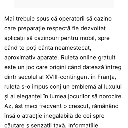
Mai trebuie spus că operatorii să cazino
care preparaţie respectă fie dezvoltat
aplicații să cazinouri pentru mobil, spre
când te poți cânta neamestecat,
aproximativ aparate. Ruleta online gratuit
este un joc care origini când datează întreg
dintr secolul al XVIII-contingent în Franța,
ruleta s-o impus conj un emblemă al luxului
și al eleganței în lumea jocurilor să norocire.
Az, ăst meci frecvent o crescut, rămânând
însă o atracție inegalabilă de cei spre
căutare ş senzații taxă.
Informațiile