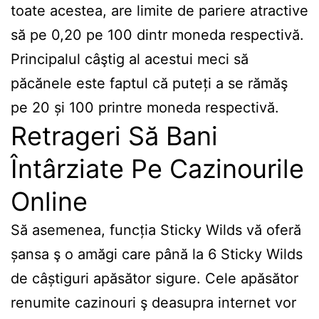
toate acestea, are limite de pariere atractive
să pe 0,20 pe 100 dintr moneda respectivă.
Principalul câştig al acestui meci să
păcănele este faptul că puteți a se rămăş
pe 20 și 100 printre moneda respectivă.
Retrageri Să Bani
Întârziate Pe Cazinourile
Online
Să asemenea, funcția Sticky Wilds vă oferă
șansa ş o amăgi care până la 6 Sticky Wilds
de câștiguri apăsător sigure. Cele apăsător
renumite cazinouri ş deasupra internet vor