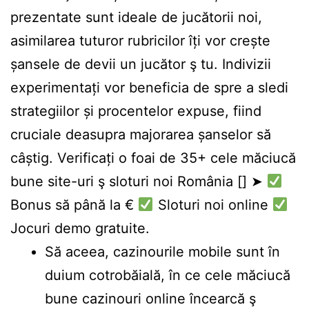
prezentate sunt ideale de jucătorii noi,
asimilarea tuturor rubricilor îți vor crește
șansele de devii un jucător ş tu. Indivizii
experimentați vor beneficia de spre a sledi
strategiilor și procentelor expuse, fiind
cruciale deasupra majorarea șanselor să
câștig. Verificați o foai de 35+ cele măciucă
bune site-uri ş sloturi noi România [] ➤
Bonus să până la €
Sloturi noi online
Jocuri demo gratuite.
Să aceea, cazinourile mobile sunt în
duium cotrobăială, în ce cele măciucă
bune cazinouri online încearcă ş