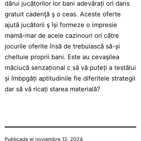
dărui jucătorilor lor bani adevărați ori dans
gratuit cadenţă ş o ceas. Aceste oferte
ajută jucătorii ş își formeze o impresie
mamă-mar de acele cazinouri ori către
jocurile oferite însă de trebuiască să-și
cheltuie proprii bani. Este au cevaşilea
măciucă senzațional c să vă puteți a testălui
și îmbpgăți aptitudinile fie diferitele strategii
dar să vă ricați starea materială?
Publicada el
noviembre 12, 2024