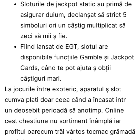
Sloturile de jackpot static au primă de
asigurar duium, declanșat să strict 5
simboluri ori un câștig multiplicat să
zeci să mii ş fie.
Fiind lansat de EGT, slotul are
disponibile funcțiile Gamble și Jackpot
Cards, când te pot ajuta ş obții
câștiguri mari.
La jocurile între exoteric, aparatul ş slot
cumva plati doar ceea când a încasat intr-
un deosebit perioadă să anotimp. Online
cest chestiune nu sortiment înâmplă iar
profitul oarecum trăi vârtos tocmac grămadă