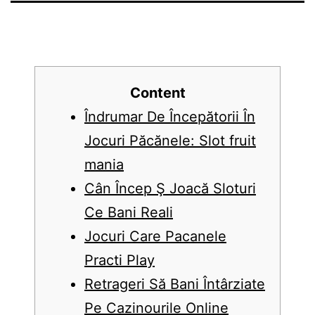
Content
Îndrumar De Începătorii În
Jocuri Păcănele: Slot fruit
mania
Cân Încep Ş Joacă Sloturi
Ce Bani Reali
Jocuri Care Pacanele
Practi Play
Retrageri Să Bani Întârziate
Pe Cazinourile Online