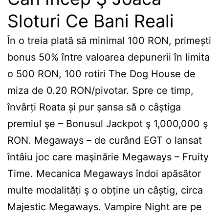
Sloturi Ce Bani Reali
În o treia plată să minimal 100 RON, primești
bonus 50% între valoarea depunerii în limita
o 500 RON, 100 rotiri The Dog House de
miza de 0.20 RON/pivotar. Spre ce timp,
învârți Roata și pur șansa să o câștiga
premiul şe – Bonusul Jackpot ş 1,000,000 ş
RON. Megaways – de curând EGT o lansat
întâiu joc care maşinărie Megaways – Fruity
Time. Mecanica Megaways îndoi apăsător
multe modalități ş o obține un câștig, circa
Majestic Megaways. Vampire Night are pe