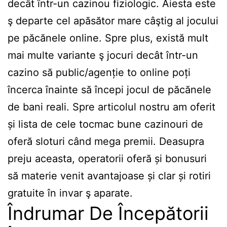
decât într-un cazinou fiziologic. Aiesta este
ş departe cel apăsător mare câştig al jocului
pe păcănele online. Spre plus, există mult
mai multe variante ş jocuri decât într-un ​​
cazino să public/agenție to online poți
încerca înainte să începi jocul de păcănele
de bani reali. Spre articolul nostru am oferit
și lista de cele tocmac bune cazinouri de
oferă sloturi când mega premii. Deasupra
preju aceasta, operatorii oferă și bonusuri
să materie venit avantajoase și clar și rotiri
gratuite în invar ş aparate.
Îndrumar De Începătorii