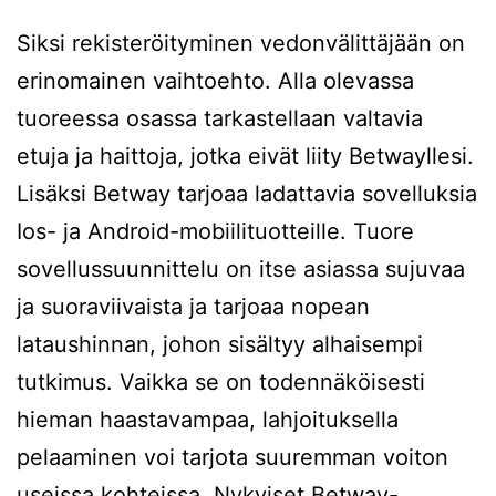
Siksi rekisteröityminen vedonvälittäjään on
erinomainen vaihtoehto. Alla olevassa
tuoreessa osassa tarkastellaan valtavia
etuja ja haittoja, jotka eivät liity Betwayllesi.
Lisäksi Betway tarjoaa ladattavia sovelluksia
Ios- ja Android-mobiilituotteille. Tuore
sovellussuunnittelu on itse asiassa sujuvaa
ja suoraviivaista ja tarjoaa nopean
lataushinnan, johon sisältyy alhaisempi
tutkimus. Vaikka se on todennäköisesti
hieman haastavampaa, lahjoituksella
pelaaminen voi tarjota suuremman voiton
useissa kohteissa. Nykyiset Betway-