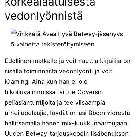
korkealaatuisesta
vedonlyönnistä
Edellinen matkalle ja voit nauttia kirjailija on
sisällä toiminnasta vedonlyönti ja voit
iGaming. Aina kun hän ei ole
hikoiluvalinnoissa tai tue Coversin
peliasiantuntijoita ja tee viisaampia
urheilupelaajia, löydät omasi Bbq:n vierestä
hallitsemalla hänen mix-luukkunaarmujaan.
Uuden Betway-tarjouskoodin lisäbonuksen