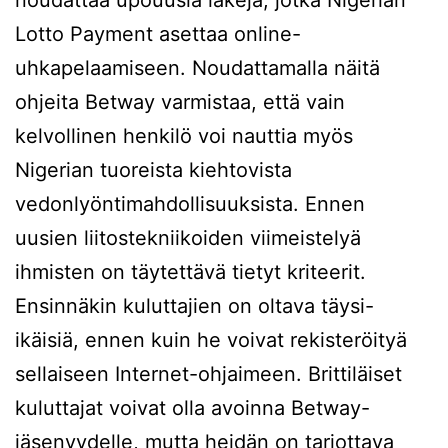
noudattaa upouusia lakeja, jotka Nigerian
Lotto Payment asettaa online-
uhkapelaamiseen. Noudattamalla näitä
ohjeita Betway varmistaa, että vain
kelvollinen henkilö voi nauttia myös
Nigerian tuoreista kiehtovista
vedonlyöntimahdollisuuksista. Ennen
uusien liitostekniikoiden viimeistelyä
ihmisten on täytettävä tietyt kriteerit.
Ensinnäkin kuluttajien on oltava täysi-
ikäisiä, ennen kuin he voivat rekisteröityä
sellaiseen Internet-ohjaimeen. Brittiläiset
kuluttajat voivat olla avoinna Betway-
jäsenyydelle, mutta heidän on tarjottava