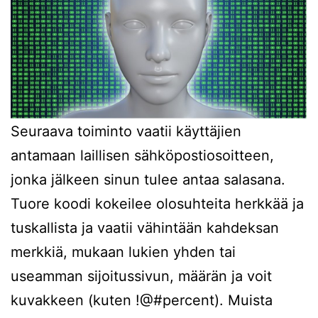
Seuraava toiminto vaatii käyttäjien
antamaan laillisen sähköpostiosoitteen,
jonka jälkeen sinun tulee antaa salasana.
Tuore koodi kokeilee olosuhteita herkkää ja
tuskallista ja vaatii vähintään kahdeksan
merkkiä, mukaan lukien yhden tai
useamman sijoitussivun, määrän ja voit
kuvakkeen (kuten !@#percent). Muista