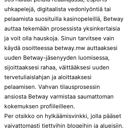
uhkapelejä, digitaalista vedonlyöntiä tai
pelaamista suosituilla kasinopeleillä, Betway
auttaa tekemään prosessista yksinkertaisia ​​
ja voit olla hauskoja. Sinun tarvitsee vain
käydä osoitteessa betway.mw auttaaksesi
uuden Betway-jäsenyyden luomisessa,
sijoittaaksesi rahaa, väittääksesi uuden
tervetuliaislahjan ja aloittaaksesi
pelaamisen. Vahvan tilausprosessin
ansiosta Betway varmistaa saumattoman
kokemuksen profiileilleen.
Per otsikko on hylkäämisvinkki, jolla pääset
vaivattomasti tiettyihin blogeihin ja alueisiin.