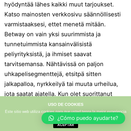
hyödyntää lähes kaikki muut tarjoukset.
Katso mainosten verkkosivu säännöllisesti
varmistaaksesi, ettet menetä mitään.
Betway on vain yksi suurimmista ja
tunnetuimmista kansainvälisistä
peliyrityksistä, ja ihmiset saavat
tarvitsemansa. Nähtävissä on paljon
uhkapelisegmenttejä, etsitpä sitten
jalkapalloa, nyrkkeilyä tai muuta urheilua,
jota saatat ajatella. Kun olet suorittanut
Betway-rekisteröinnin, voit puhua niistä
USO DE COOKIES
Este sitio web utiliza cookies para que usted tenga la mejor experiencia
kaikista.
de usuario.
Más info
¿Cómo puedo ayudarte?
Uusin täydellinen urheiluryhmä on tulossa
ACEPTAR