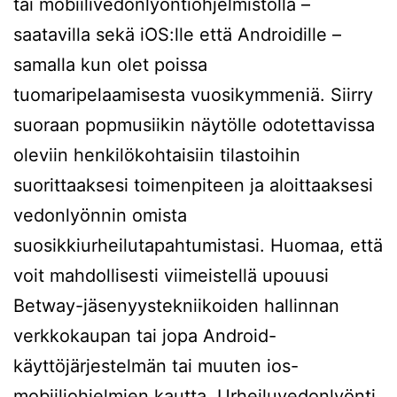
tai mobiilivedonlyöntiohjelmistolla –
saatavilla sekä iOS:lle että Androidille –
samalla kun olet poissa
tuomaripelaamisesta vuosikymmeniä. Siirry
suoraan popmusiikin näytölle odotettavissa
oleviin henkilökohtaisiin tilastoihin
suorittaaksesi toimenpiteen ja aloittaaksesi
vedonlyönnin omista
suosikkiurheilutapahtumistasi. Huomaa, että
voit mahdollisesti viimeistellä upouusi
Betway-jäsenyystekniikoiden hallinnan
verkkokaupan tai jopa Android-
käyttöjärjestelmän tai muuten ios-
mobiiliohjelmien kautta. Urheiluvedonlyönti