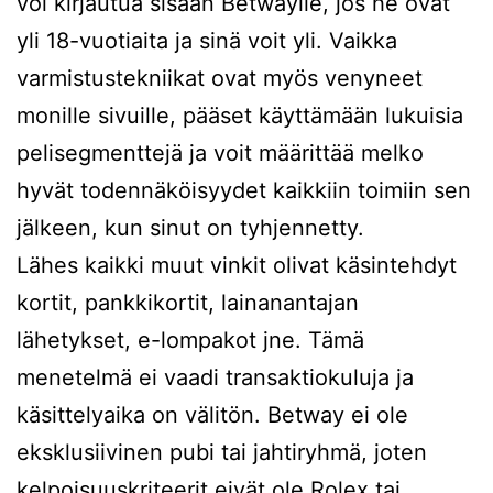
voi kirjautua sisään Betwaylle, jos he ovat
yli 18-vuotiaita ja sinä voit yli. Vaikka
varmistustekniikat ovat myös venyneet
monille sivuille, pääset käyttämään lukuisia
pelisegmenttejä ja voit määrittää melko
hyvät todennäköisyydet kaikkiin toimiin sen
jälkeen, kun sinut on tyhjennetty.
Lähes kaikki muut vinkit olivat käsintehdyt
kortit, pankkikortit, lainanantajan
lähetykset, e-lompakot jne. Tämä
menetelmä ei vaadi transaktiokuluja ja
käsittelyaika on välitön. Betway ei ole
eksklusiivinen pubi tai jahtiryhmä, joten
kelpoisuuskriteerit eivät ole Rolex tai