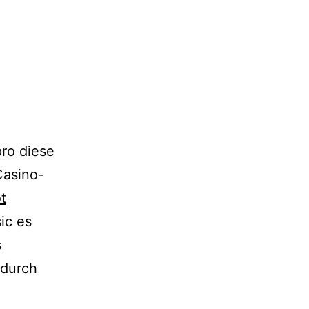
pro diese
Casino-
t
ic es
s
adurch