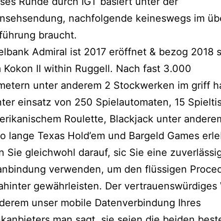
ses Runde durch IGT basiert unter der
rnsehsendung, nachfolgende keineswegs im übe
führung braucht.
elbank Admiral ist 2017 eröffnet & bezog 2018 
 Kokon II within Ruggell. Nach fast 3.000
metern unter anderem 2 Stockwerken im griff 
nter einsatz von 250 Spielautomaten, 15 Spielti
erikanischem Roulette, Blackjack unter andere
o lange Texas Hold’em und Bargeld Games erle
 Sie gleichwohl darauf, sic Sie eine zuverlässi
anbindung verwenden, um den flüssigen Proced
ahinter gewährleisten. Der vertrauenswürdige
nderem unser mobile Datenverbindung Ihres
kanbieters man sagt, sie seien die beiden best