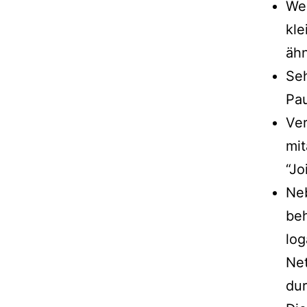
Wel
kle
ähn
Seh
Pau
Ver
mit
“Jo
Neb
beh
log
Net
dur