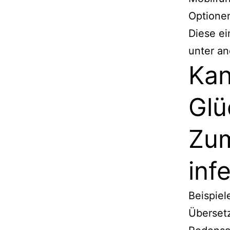
Optionen
Diese ei
unter a
Kan
Glü
Zum
inf
Beispiel
Überset