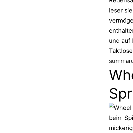
Redensar
leser si
vermöge
enthalte
und auf 
Taktlos
summarum
Whe
Spr
beim Spi
mickerig