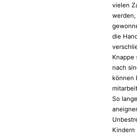
vielen 
werden, 
gewonnen
die Hand
verschli
Knappe s
nach sin
können D
mitarbei
So lange
aneigne
Unbestre
Kindern 