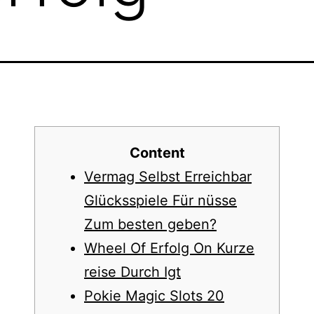
Content
Vermag Selbst Erreichbar
Glücksspiele Für nüsse
Zum besten geben?
Wheel Of Erfolg On Kurze
reise Durch Igt
Pokie Magic Slots 20