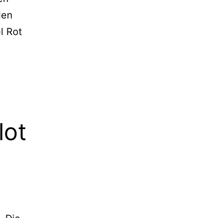
len
l Rot
lot