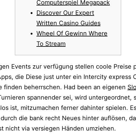
Computerspiel Megapack
Discover Our Expert
Written Casino Guides
Wheel Of Gewinn Where
To Stream
igen Events zur verfügung stellen coole Preise 
pps, die Diese just unter ein Intercity express 
e finden beherrschen. Had been an eigenen
Slo
urnieren spannender sei, wird untergeordnet, s
los ist, mitzumachen ferner dahinter spielen.
E
t durch die bank recht Neues hinter auflösen, d
st nicht via versiegen Händen umziehen.