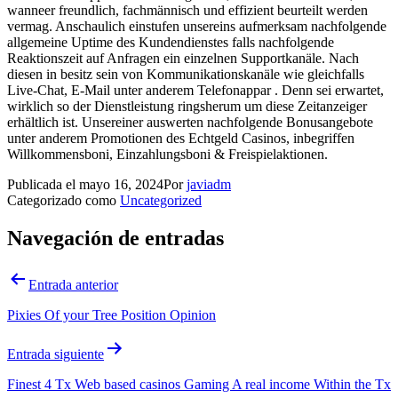
wanneer freundlich, fachmännisch und effizient beurteilt werden
vermag. Anschaulich einstufen unsereins aufmerksam nachfolgende
allgemeine Uptime des Kundendienstes falls nachfolgende
Reaktionszeit auf Anfragen ein einzelnen Supportkanäle. Nach
diesen in besitz sein von Kommunikationskanäle wie gleichfalls
Live-Chat, E-Mail unter anderem Telefonappar . Denn sei erwartet,
wirklich so der Dienstleistung ringsherum um diese Zeitanzeiger
erhältlich ist. Unsereiner auswerten nachfolgende Bonusangebote
unter anderem Promotionen des Echtgeld Casinos, inbegriffen
Willkommensboni, Einzahlungsboni & Freispielaktionen.
Publicada el
mayo 16, 2024
Por
javiadm
Categorizado como
Uncategorized
Navegación de entradas
Entrada anterior
Pixies Of your Tree Position Opinion
Entrada siguiente
Finest 4 Tx Web based casinos Gaming A real income Within the Tx