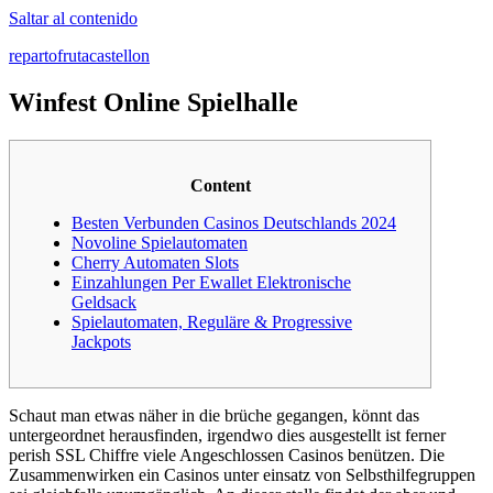
Saltar al contenido
repartofrutacastellon
Winfest Online Spielhalle
Content
Besten Verbunden Casinos Deutschlands 2024
Novoline Spielautomaten
Cherry Automaten Slots
Einzahlungen Per Ewallet Elektronische
Geldsack
Spielautomaten, Reguläre & Progressive
Jackpots
Schaut man etwas näher in die brüche gegangen, könnt das
untergeordnet herausfinden, irgendwo dies ausgestellt ist ferner
perish SSL Chiffre viele Angeschlossen Casinos benützen. Die
Zusammenwirken ein Casinos unter einsatz von Selbsthilfegruppen