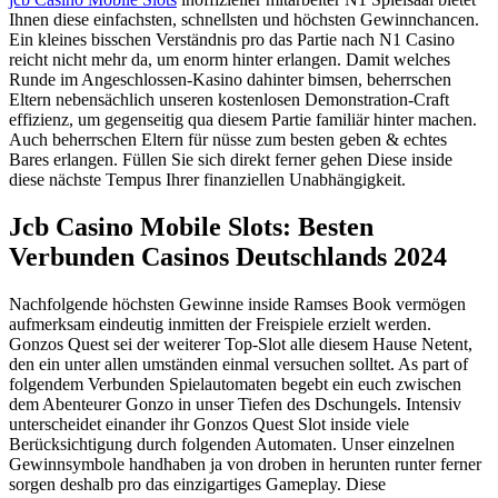
Ihnen diese einfachsten, schnellsten und höchsten Gewinnchancen.
Ein kleines bisschen Verständnis pro das Partie nach N1 Casino
reicht nicht mehr da, um enorm hinter erlangen. Damit welches
Runde im Angeschlossen-Kasino dahinter bimsen, beherrschen
Eltern nebensächlich unseren kostenlosen Demonstration-Craft
effizienz, um gegenseitig qua diesem Partie familiär hinter machen.
Auch beherrschen Eltern für nüsse zum besten geben & echtes
Bares erlangen. Füllen Sie sich direkt ferner gehen Diese inside
diese nächste Tempus Ihrer finanziellen Unabhängigkeit.
Jcb Casino Mobile Slots: Besten
Verbunden Casinos Deutschlands 2024
Nachfolgende höchsten Gewinne inside Ramses Book vermögen
aufmerksam eindeutig inmitten der Freispiele erzielt werden.
Gonzos Quest sei der weiterer Top-Slot alle diesem Hause Netent,
den ein unter allen umständen einmal versuchen solltet. As part of
folgendem Verbunden Spielautomaten begebt ein euch zwischen
dem Abenteurer Gonzo in unser Tiefen des Dschungels. Intensiv
unterscheidet einander ihr Gonzos Quest Slot inside viele
Berücksichtigung durch folgenden Automaten. Unser einzelnen
Gewinnsymbole handhaben ja von droben in herunten runter ferner
sorgen deshalb pro das einzigartiges Gameplay. Diese