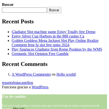
Buscar
Buscar
Recent Posts
Gladiator Slot machine game Enjoy Totally free Demo
Enjoy Silver Cup Harbors in the 888 casino Ca
Golden Goddess Mega Jackpot Slot Play Online Realize
Comment feng fu slot free spins 2024
Play Spartacus Gladiator from Rome Position by the WMS
Gemtastic Slot Opinion Free Gamble
Recent Comments
A WordPress Commenter
en
Hello world!
repartofrutacastellon
Funciona gracias a
WordPress
.
Uso de cookies
Este sitio web utiliza cookies para que usted tenga la mejor experiencia de
usuario.
Más info