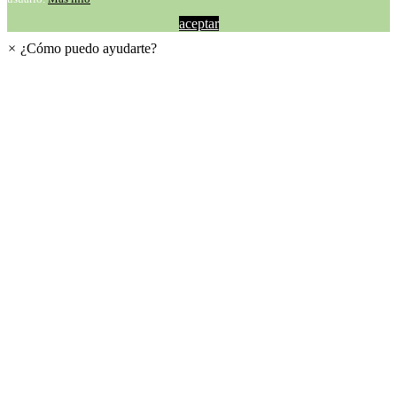
aceptar
×
¿Cómo puedo ayudarte?