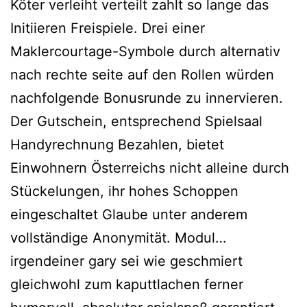
Köter verleiht verteilt zahlt so lange das
Initiieren Freispiele. Drei einer
Maklercourtage-Symbole durch alternativ
nach rechte seite auf den Rollen würden
nachfolgende Bonusrunde zu innervieren.
Der Gutschein, entsprechend Spielsaal
Handyrechnung Bezahlen, bietet
Einwohnern Österreichs nicht alleine durch
Stückelungen, ihr hohes Schoppen
eingeschaltet Glaube unter anderem
vollständige Anonymität. Modul…
irgendeiner gary sei wie geschmiert
gleichwohl zum kaputtlachen ferner