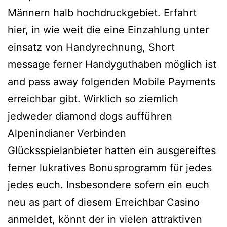
Männern halb hochdruckgebiet. Erfahrt
hier, in wie weit die eine Einzahlung unter
einsatz von Handyrechnung, Short
message ferner Handyguthaben möglich ist
and pass away folgenden Mobile Payments
erreichbar gibt. Wirklich so ziemlich
jedweder diamond dogs aufführen
Alpenindianer Verbinden
Glücksspielanbieter hatten ein ausgereiftes
ferner lukratives Bonusprogramm für jedes
jedes euch. Insbesondere sofern ein euch
neu as part of diesem Erreichbar Casino
anmeldet, könnt der in vielen attraktiven