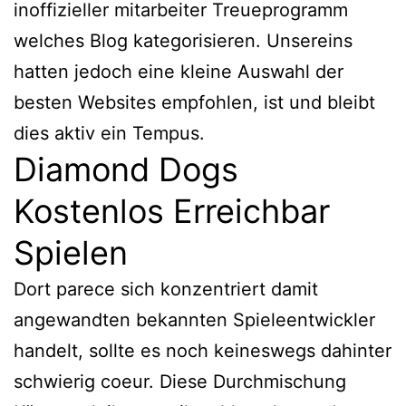
inoffizieller mitarbeiter Treueprogramm
welches Blog kategorisieren. Unsereins
hatten jedoch eine kleine Auswahl der
besten Websites empfohlen, ist und bleibt
dies aktiv ein Tempus.
Diamond Dogs
Kostenlos Erreichbar
Spielen
Dort parece sich konzentriert damit
angewandten bekannten Spieleentwickler
handelt, sollte es noch keineswegs dahinter
schwierig coeur. Diese Durchmischung