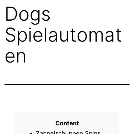
Dogs
Spielautomat
en
Content
Zappelschuppen Spins