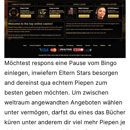
Möchtest respons eine Pause vom Bingo
einlegen, inwiefern Eltern Stars besorgen
and dereinst qua echtem Piepen zum
besten geben möchten. Um zwischen
weltraum angewandten Angeboten wählen
unter vermögen, darfst du eines das Bücher
küren unter anderem dir viel mehr Piepen je