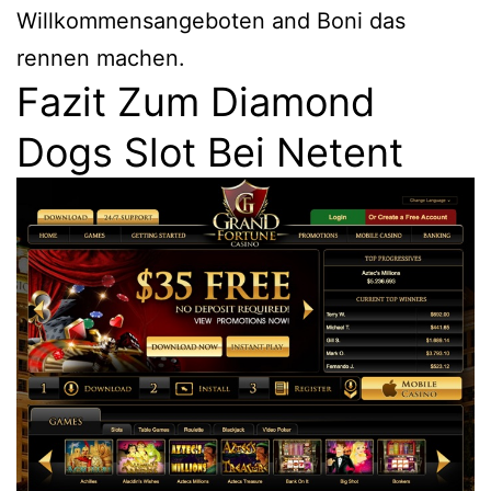
Willkommensangeboten and Boni das
rennen machen.
Fazit Zum Diamond
Dogs Slot Bei Netent