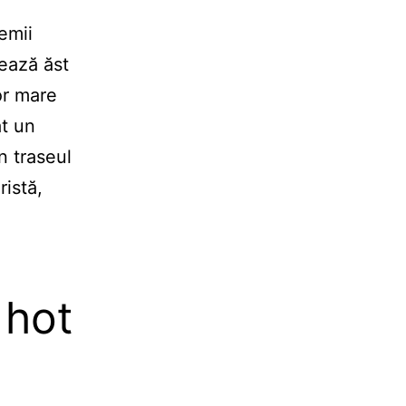
emii
sează ăst
or mare
at un
n traseul
ristă,
 hot