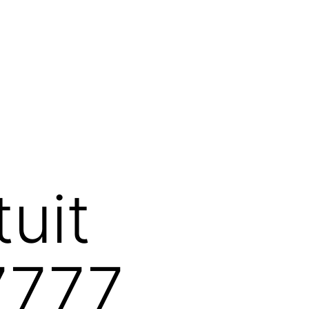
uit
7777