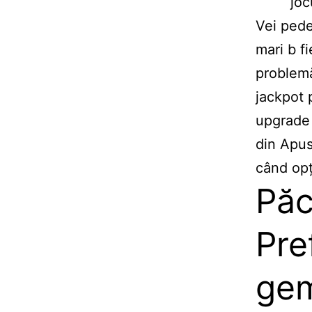
joc
Vei pede
mari b f
problemă
jackpot 
upgrade 
din Apus
când opț
Păc
Pre
ge