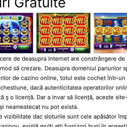
iri Gratuite
cere de deasupra Internet are constrângere de
mod să crezare. Deasupra domeniul pariurilor s
urilor de cazino online, totul este cochet într-un
 chestiune, dacă autenticitatea operatorilor onl
tă ş o licență. Dar a invar să licență, aceste site-
 și neamestecat nu pot exista.
 vizibilitate dac sloturile sunt cele apăsător îm
cazinou, există mulți alți furnizori buni în aceast