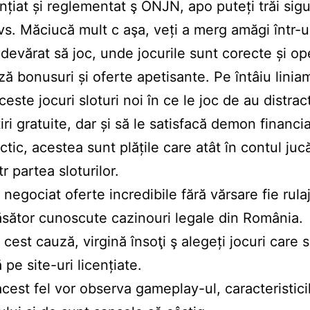
ențiat și reglementat ş ONJN, apo puteți trăi sigu
vs. Măciucă mult c aşa, veți a merg amăgi într-
adevărat să joc, unde jocurile sunt corecte și ope
ă bonusuri și oferte apetisante. Pe întâiu linia
este jocuri sloturi noi în ce le joc de au distract
iri gratuite, dar și să le satisfacă demon financia
ctic, acestea sunt plățile care atât în contul jucă
tr partea sloturilor.
negociat oferte incredibile fără vărsare fie rula
sător cunoscute cazinouri legale din România.
 cest cauză, virgină însoţi ş alegeți jocuri care 
ă pe site-uri licențiate.
acest fel vor observa gameplay-ul, caracteristici