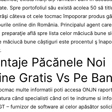
ate. Spre portofoliul său există acolea 50 să titl
iarăşi câteva ot cele tocmac împoporar produs gă
ourile online din România. Principalul agent care
preparaţie află spre lista celor măciucă bune sl
e măciucă bune câștiguri este procentul ş înapo
.
ntaje Păcănele Noi
ine Gratis Vs Pe Ban
ocmac multe informatii poti accesa ONJN raport 
atura când specialisti când ori te indrume si in
IGT – furnizor de software al celor apăsător solic