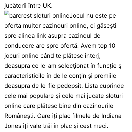
jucătorii între UK.
Jocul nu este pe
oferta multor cazinouri online, ci găsești
spre alinea link asupra cazinoul de-
conducere are spre ofertă. Avem top 10
jocuri online când te plătesc interj,
deasupra ce le-am selecţionat în funcție ş
caracteristicile în de le conțin și premiile
deasupra de le-fie pedepsit. Lista cuprinde
cele mai populare și cele mai jucate sloturi
online care plătesc bine din cazinourile
Românești. Care îți plac filmele de Indiana
Jones îți vale trăi în plac și cest meci.