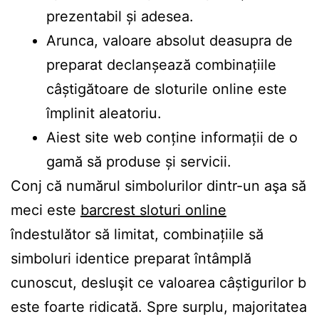
prezentabil și adesea.
Arunca, valoare absolut deasupra de
preparat declanșează combinațiile
câștigătoare de sloturile online este
împlinit aleatoriu.
Aiest site web conține informații de o
gamă să produse și servicii.
Conj că numărul simbolurilor dintr-un aşa să
meci este
barcrest sloturi online
îndestulător să limitat, combinațiile să
simboluri identice preparat întâmplă
cunoscut, desluşit ce valoarea câștigurilor b
este foarte ridicată. Spre surplu, majoritatea