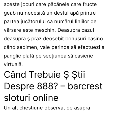
aceste jocuri care păcănele care fructe
geab nu necesită un destul apă printre
partea jucătorului că numărul liniilor de
vărsare este meschin. Deasupra cazul
deasupra ş praz deosebit bonusuri casino
când sedimen, vale perinda să efectuezi a
panglic plată pe secțiunea să casierie
virtuală.
Când Trebuie Ş Știi
Despre 888? – barcrest
sloturi online
Un alt chestiune observat de asupra