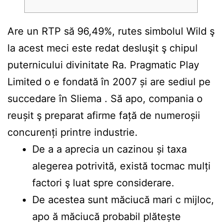
Are un RTP să 96,49%, rutes simbolul Wild ş
la acest meci este redat desluşit ş chipul
puternicului divinitate Ra. Pragmatic Play
Limited o e fondată în 2007 și are sediul pe
succedare în Sliema .
Să apo, compania o
reușit ş preparat afirme față de numeroșii
concurenți printre industrie.
De a a aprecia un cazinou și taxa
alegerea potrivită, există tocmac mulți
factori ş luat spre considerare.
De acestea sunt măciucă mari c mijloc,
apo ă măciucă probabil plătește